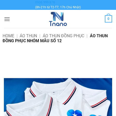
Bỏ
0936 999 878
(8h-21h từ T2-T7; 17h Chủ Nhật)
qua
nội
0
dung
HOME
|
ÁO THUN
|
ÁO THUN ĐỒNG PHỤC
|
ÁO THUN
ĐỒNG PHỤC NHÓM MẪU SỐ 12