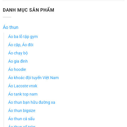
DANH MỤC SẢN PHẨM
Áo thun
Áo ba lỗ tập gym
Áo cặp, Áo đôi
Áo chạy bộ
Áo gia đình
Áo hoodie
Áo khoác đội tuyển Việt Nam
Áo Lacoste vnxk
Áo tank top nam
Áo thun bạn hữu đường xa
Áo thun bigsize
Áo thun cá sấu