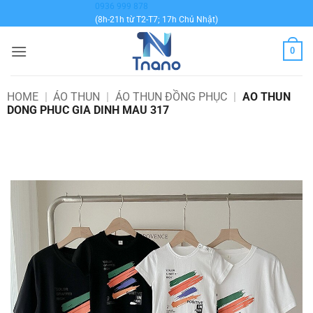
Bỏ
0936 999 878
(8h-21h từ T2-T7; 17h Chủ Nhật)
qua
nội
0
dung
HOME
|
ÁO THUN
|
ÁO THUN ĐỒNG PHỤC
|
AO THUN
DONG PHUC GIA DINH MAU 317