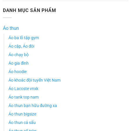
DANH MỤC SẢN PHẨM
Áo thun
Áo ba lỗ tập gym
Áo cặp, Áo đôi
Áo chạy bộ
Áo gia đình
Áo hoodie
Áo khoác đội tuyển Việt Nam
Áo Lacoste vnxk
Áo tank top nam
Áo thun bạn hữu đường xa
Áo thun bigsize
Áo thun cá sấu