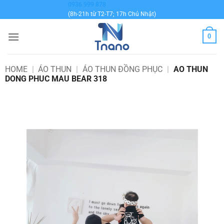
Bỏ
0936 999 878
(8h-21h từ T2-T7; 17h Chủ Nhật)
qua
nội
0
dung
HOME
|
ÁO THUN
|
ÁO THUN ĐỒNG PHỤC
|
AO THUN
DONG PHUC MAU BEAR 318