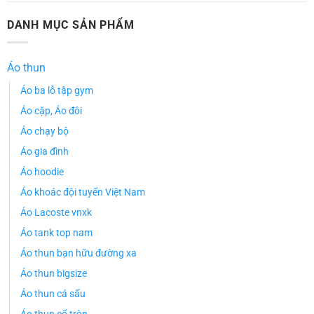
DANH MỤC SẢN PHẨM
Áo thun
Áo ba lỗ tập gym
Áo cặp, Áo đôi
Áo chạy bộ
Áo gia đình
Áo hoodie
Áo khoác đội tuyển Việt Nam
Áo Lacoste vnxk
Áo tank top nam
Áo thun bạn hữu đường xa
Áo thun bigsize
Áo thun cá sấu