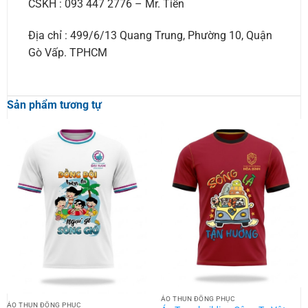
CSKH : 093 447 2776 – Mr. Tiến
Địa chỉ : 499/6/13 Quang Trung, Phường 10, Quận
Gò Vấp. TPHCM
Sản phẩm tương tự
ÁO THUN ĐỒNG PHỤC
ÁO THUN ĐỒNG PHỤC