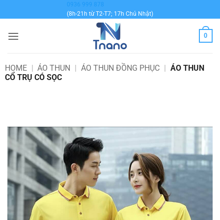
Bỏ
0936 999 878
(8h-21h từ T2-T7; 17h Chủ Nhật)
qua
nội
0
dung
HOME
|
ÁO THUN
|
ÁO THUN ĐỒNG PHỤC
|
ÁO THUN
CỔ TRỤ CÓ SỌC