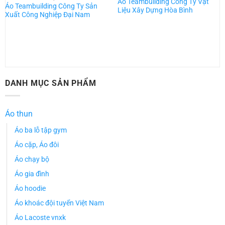
Áo Teambuilding Công Ty Vật
Áo Teambuilding Công Ty Sản
Liệu Xây Dựng Hòa Bình
Xuất Công Nghiệp Đại Nam
DANH MỤC SẢN PHẨM
Áo thun
Áo ba lỗ tập gym
Áo cặp, Áo đôi
Áo chạy bộ
Áo gia đình
Áo hoodie
Áo khoác đội tuyển Việt Nam
Áo Lacoste vnxk