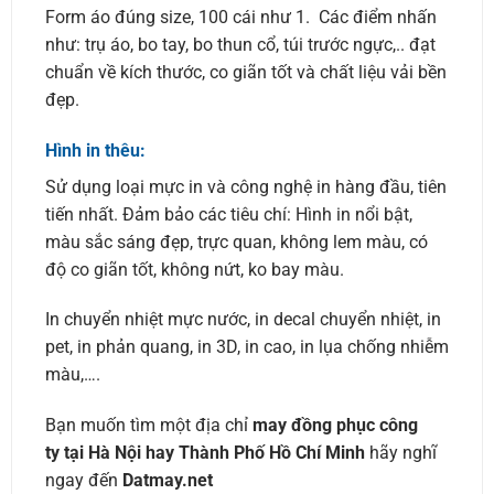
Form áo đúng size, 100 cái như 1. Các điểm nhấn
như: trụ áo, bo tay, bo thun cổ, túi trước ngực,.. đạt
chuẩn về kích thước, co giãn tốt và chất liệu vải bền
đẹp.
Hình in thêu:
Sử dụng loại mực in và công nghệ in hàng đầu, tiên
tiến nhất. Đảm bảo các tiêu chí: Hình in nổi bật,
màu sắc sáng đẹp, trực quan, không lem màu, có
độ co giãn tốt, không nứt, ko bay màu.
In chuyển nhiệt mực nước, in decal chuyển nhiệt, in
pet, in phản quang, in 3D, in cao, in lụa chống nhiễm
màu,….
Bạn muốn tìm một địa chỉ
may đồng phục công
ty tại Hà Nội hay Thành Phố Hồ Chí Minh
hãy nghĩ
ngay đến
Datmay.net