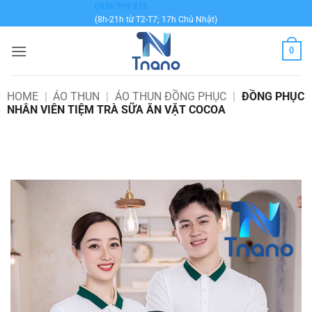
Bỏ
0936 999 878
(8h-21h từ T2-T7; 17h Chủ Nhật)
qua
nội
0
dung
HOME
|
ÁO THUN
|
ÁO THUN ĐỒNG PHỤC
|
ĐỒNG PHỤC
NHÂN VIÊN TIỆM TRÀ SỮA ĂN VẶT COCOA