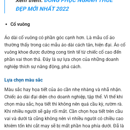
Xem thêm:
ĐỒNG PHỤC NGÀNH THUẾ
ĐẸP MỚI NHẤT 2022
Cổ vuông
Áo dài cổ vuông có phần góc cạnh hơn. Là mẫu cổ áo
thường thấy trong các mẫu áo dài cách tân, hiện đại. Áo cổ
vuông khoe được đường cong tinh tế từ chiếc cổ cao đến
phần vai thon thả. Đây là sự lựa chọn của những doanh
nghiệp thích sự năng động, phá cách.
Lựa chọn màu sắc
Màu sắc hay họa tiết của áo cần nhẹ nhàng và nhã nhặn.
Chiếc áo dài đại diện cho doanh nghiệp, tập thể. Vì thế khi
chọn màu sắc, họa tiết thì không nên quá cầu kỳ, rườm rà.
Khi nhiều người sẽ gây rối mắt. Cần chọn họa tiết trên cầu
vai và dưới tà cũng không nên vì nhiều người có chiều cao
khiêm tốn khi cắt may sẽ bị mất phần hoa phía dưới. Đã là