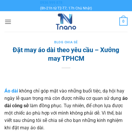
Bỏ
0936 999 878
(8h-21h từ T2-T7; 17h Chủ Nhật)
qua
nội
0
dung
BLOG CHIA SẺ
Đặt may áo dài theo yêu cầu – Xưởng
may TPHCM
Áo dài
không chỉ góp mặt vào những buổi tiệc, dạ hội hay
ngày lễ quan trọng mà còn được nhiều cơ quan sử dụng
áo
dài công sở
làm đồng phục. Tuy nhiên, để chọn lựa được
một chiếc áo phù hợp với mình không phải dễ. Vì thế, bài
viết sau chúng tôi sẽ chia sẻ cho bạn những kinh nghiệm
khi đặt may áo dài.