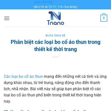
Bỏ
0936 999 878
(8h-21h từ T2-T7; 17h Chủ Nhật)
qua
nội
0
dung
BLOG CHIA SẺ
Phân biệt các loại bo cổ áo thun trong
thiết kế thời trang
Các loại bo cổ áo thun
mang đến những nét cá tính và ứng
dụng khác nhau, từ trẻ trung, năng động cho đến thanh
lịch, nhã nhặn. Bài viết này sẽ giúp bạn phân biệt rõ các
loại bo cổ áo thun phổ biến trong thiết kế thời trang hiện
nay.