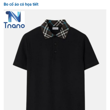
Bo cổ áo có họa tiết