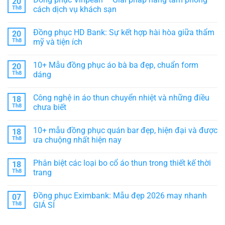
20
bình
sang
–
luận
Th8
cách dịch vụ khách sạn
trọng,
Thiết
ở
tôn
kế
Vải
Không
vinh
hiện
Poly
có
Đồng phục HD Bank: Sự kết hợp hài hòa giữa thẩm
20
thương
đại,
Thái
bình
hiệu
thể
là
luận
Th8
mỹ và tiện ích
hiện
gì?
ở
sự
Nguồn
Đồng
Không
chuyên
gốc
phục
có
10+ Mẫu đồng phục áo bà ba đẹp, chuẩn form
20
nghiệp
ĐẶC
Vinpearl
bình
ĐIỂM
–
luận
Th8
dáng
&
Giải
ở
phân
pháp
Đồng
Không
loại
nâng
phục
có
Công nghệ in áo thun chuyển nhiệt và những điều
18
tầm
HD
bình
phong
Bank:
luận
Th8
chưa biết
cách
Sự
ở
dịch
kết
10+
Không
vụ
hợp
Mẫu
có
10+ mẫu đồng phục quán bar đẹp, hiện đại và được
18
khách
hài
đồng
bình
sạn
hòa
phục
luận
Th8
ưa chuộng nhất hiện nay
giữa
áo
ở
thẩm
bà
Công
Không
mỹ
ba
nghệ
có
Phân biệt các loại bo cổ áo thun trong thiết kế thời
18
và
đẹp,
in
bình
tiện
chuẩn
áo
luận
Th8
trang
ích
form
thun
ở
dáng
chuyển
10+
Không
nhiệt
mẫu
có
Đồng phục Eximbank: Mẫu đẹp 2026 may nhanh
07
và
đồng
bình
những
phục
luận
Th8
GIÁ SỈ
điều
quán
ở
chưa
bar
Phân
Không
biết
đẹp,
biệt
có