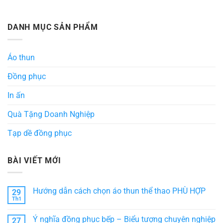
DANH MỤC SẢN PHẨM
Áo thun
Đồng phục
In ấn
Quà Tặng Doanh Nghiệp
Tạp dề đồng phục
BÀI VIẾT MỚI
Hướng dẫn cách chọn áo thun thể thao PHÙ HỢP
29
Th1
Không
có
bình
Ý nghĩa đồng phục bếp – Biểu tượng chuyên nghiệp
27
luận