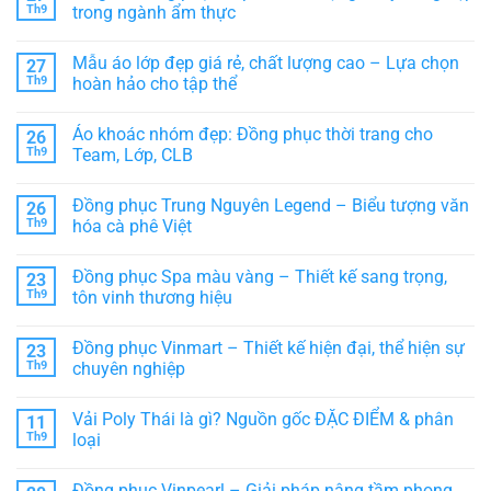
ở
Th9
trong ngành ẩm thực
Hướng
Không
dẫn
có
cách
Mẫu áo lớp đẹp giá rẻ, chất lượng cao – Lựa chọn
27
bình
chọn
luận
áo
Th9
hoàn hảo cho tập thể
ở
thun
Ý
Không
thể
nghĩa
có
thao
Áo khoác nhóm đẹp: Đồng phục thời trang cho
26
đồng
bình
PHÙ
phục
luận
HỢP
Th9
Team, Lớp, CLB
bếp
ở
–
Mẫu
Không
Biểu
áo
có
Đồng phục Trung Nguyên Legend – Biểu tượng văn
26
tượng
lớp
bình
chuyên
đẹp
luận
Th9
hóa cà phê Việt
nghiệp
giá
ở
trong
rẻ,
Áo
Không
ngành
chất
khoác
có
Đồng phục Spa màu vàng – Thiết kế sang trọng,
23
ẩm
lượng
nhóm
bình
thực
cao
đẹp:
luận
Th9
tôn vinh thương hiệu
–
Đồng
ở
Lựa
phục
Đồng
Không
chọn
thời
phục
có
Đồng phục Vinmart – Thiết kế hiện đại, thể hiện sự
23
hoàn
trang
Trung
bình
hảo
cho
Nguyên
luận
Th9
chuyên nghiệp
cho
Team,
Legend
ở
tập
Lớp,
–
Đồng
Không
thể
CLB
Biểu
phục
có
Vải Poly Thái là gì? Nguồn gốc ĐẶC ĐIỂM & phân
11
tượng
Spa
bình
văn
màu
luận
Th9
loại
hóa
vàng
ở
cà
–
Đồng
Không
phê
Thiết
phục
có
Đồng phục Vinpearl – Giải pháp nâng tầm phong
Việt
kế
Vinmart