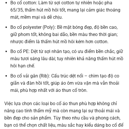
Bo cổ cotton: Làm từ sợi cotton tự nhiên hoặc pha
65/35, thấm hút mồ hôi tốt, mang lại cảm giác thoáng
mát, mềm mại và dễ chịu.
Bo cổ polyester (Poly): Bề mặt bóng đẹp, độ bền cao,
giữ phom tốt, không bai dão, bền màu theo thời gian;
nhược điểm là thấm hút mồ hôi kém hơn cotton.
Bo cổ PE: Dệt từ sợi nhân tạo, có ưu điểm bền chắc, giữ
màu tươi sáng lâu dài; tuy nhiên khả năng thấm hút mồ
hôi hạn chế.
Bo cổ vải gân (Rib): Cấu trúc dệt nổi – chìm tạo độ co
giãn và đàn hồi tốt, giúp áo ôm vừa vặn mà vẫn thoải
mái, phù hợp nhất với áo thun cổ tròn.
Việc lựa chọn các loại bo cổ áo thun phù hợp không chỉ
nâng cao tính thẩm mỹ mà còn mang lại sự thoải mái và
bền đẹp cho sản phẩm. Tùy theo nhu cầu và phong cách,
bạn có thể chọn chất liệu, màu sắc hay kiểu dáng bo cổ để