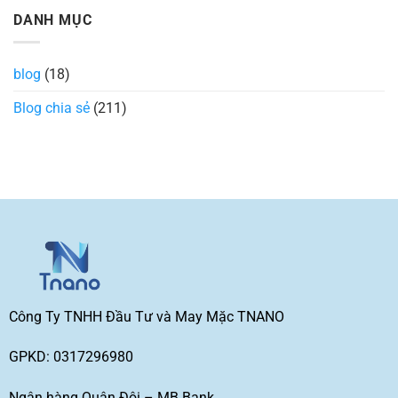
hiện
các
bình
DANH MỤC
đại
loại
luận
và
bo
ở
được
cổ
Đồng
ưa
áo
phục
chuộng
thun
Eximbank:
blog
(18)
nhất
trong
Mẫu
hiện
thiết
đẹp
nay
kế
2026
Blog chia sẻ
(211)
thời
may
trang
nhanh
GIÁ
SỈ
Công Ty TNHH Đầu Tư và May Mặc TNANO
GPKD: 0317296980
Ngân hàng Quân Đội – MB Bank