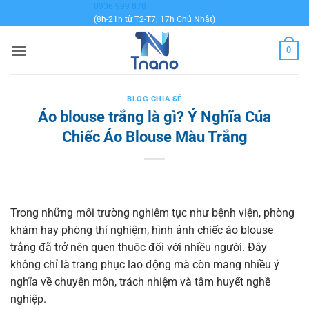
Bỏ
0936 999 878
(8h-21h từ T2-T7; 17h Chủ Nhật)
qua
nội
0
dung
BLOG CHIA SẺ
Áo blouse trắng là gì? Ý Nghĩa Của
Chiếc Áo Blouse Màu Trắng
Trong những môi trường nghiêm tục như bệnh viện, phòng
khám hay phòng thí nghiệm, hình ảnh chiếc áo blouse
trắng đã trở nên quen thuộc đối với nhiều người. Đây
không chỉ là trang phục lao động mà còn mang nhiều ý
nghĩa về chuyên môn, trách nhiệm và tâm huyết nghề
nghiệp.