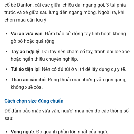
cổ bẻ Danton, cài cúc giữa, chiều dài ngang gối, 3 túi phía
trước và xẻ giữa sau lưng đến ngang mông. Ngoài ra, khi
chọn mua cần lưu ý:
Vai áo vừa vặn
: Đảm bảo cử động tay linh hoạt, không
gò bó hoặc quá rộng.
Tay áo hợp lý
: Dài tay nên chạm cổ tay, tránh dài lòe xòe
hoặc ngắn thiếu chuyên nghiệp.
Túi áo tiện lợi
: Nên có đủ túi ở vị trí dễ lấy dụng cụ y tế.
Thân áo cân đối
: Rộng thoải mái nhưng vẫn gọn gàng,
không xuề xòa.
Cách chọn size đúng chuẩn
Để đảm bảo mặc vừa vặn, người mua nên đo các thông số
sau:
Vòng ngực
: Đo quanh phần lớn nhất của ngực.