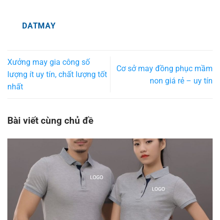
DATMAY
Xưởng may gia công số
Cơ sở may đồng phục mầm
lượng ít uy tín, chất lượng tốt
non giá rẻ – uy tín
nhất
Bài viết cùng chủ đề