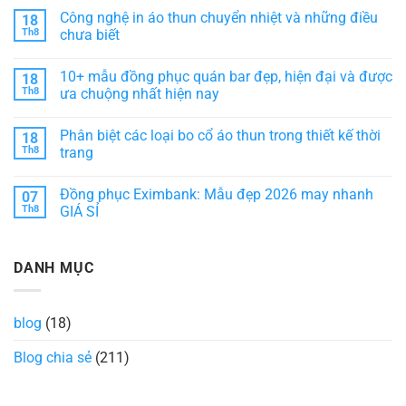
loại
nâng
phục
có
Công nghệ in áo thun chuyển nhiệt và những điều
18
tầm
HD
bình
phong
Bank:
luận
Th8
chưa biết
cách
Sự
ở
dịch
kết
10+
Không
vụ
hợp
Mẫu
có
10+ mẫu đồng phục quán bar đẹp, hiện đại và được
18
khách
hài
đồng
bình
sạn
hòa
phục
luận
Th8
ưa chuộng nhất hiện nay
giữa
áo
ở
thẩm
bà
Công
Không
mỹ
ba
nghệ
có
Phân biệt các loại bo cổ áo thun trong thiết kế thời
18
và
đẹp,
in
bình
tiện
chuẩn
áo
luận
Th8
trang
ích
form
thun
ở
dáng
chuyển
10+
Không
nhiệt
mẫu
có
Đồng phục Eximbank: Mẫu đẹp 2026 may nhanh
07
và
đồng
bình
những
phục
luận
Th8
GIÁ SỈ
điều
quán
ở
chưa
bar
Phân
Không
biết
đẹp,
biệt
có
hiện
các
bình
DANH MỤC
đại
loại
luận
và
bo
ở
được
cổ
Đồng
ưa
áo
phục
chuộng
thun
Eximbank:
blog
(18)
nhất
trong
Mẫu
hiện
thiết
đẹp
nay
kế
2026
Blog chia sẻ
(211)
thời
may
trang
nhanh
GIÁ
SỈ