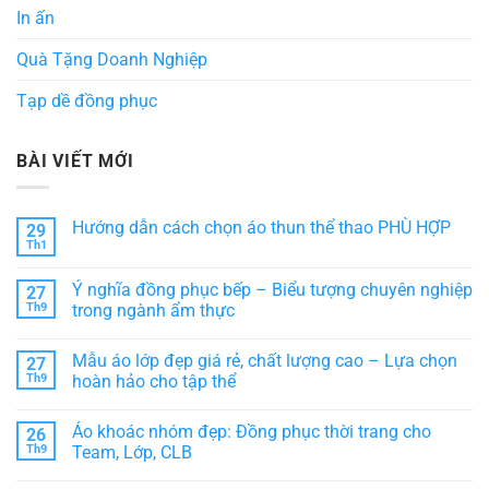
In ấn
Quà Tặng Doanh Nghiệp
Tạp dề đồng phục
BÀI VIẾT MỚI
Hướng dẫn cách chọn áo thun thể thao PHÙ HỢP
29
Th1
Không
có
bình
Ý nghĩa đồng phục bếp – Biểu tượng chuyên nghiệp
27
luận
ở
Th9
trong ngành ẩm thực
Hướng
Không
dẫn
có
cách
Mẫu áo lớp đẹp giá rẻ, chất lượng cao – Lựa chọn
27
bình
chọn
luận
áo
Th9
hoàn hảo cho tập thể
ở
thun
Ý
Không
thể
nghĩa
có
thao
Áo khoác nhóm đẹp: Đồng phục thời trang cho
26
đồng
bình
PHÙ
phục
luận
HỢP
Th9
Team, Lớp, CLB
bếp
ở
–
Mẫu
Không
Biểu
áo