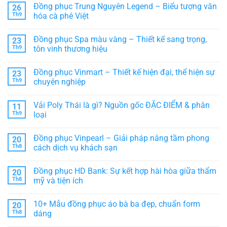
có
Đồng phục Trung Nguyên Legend – Biểu tượng văn
26
tượng
lớp
bình
chuyên
đẹp
luận
Th9
hóa cà phê Việt
nghiệp
giá
ở
trong
rẻ,
Áo
Không
ngành
chất
khoác
có
Đồng phục Spa màu vàng – Thiết kế sang trọng,
23
ẩm
lượng
nhóm
bình
thực
cao
đẹp:
luận
Th9
tôn vinh thương hiệu
–
Đồng
ở
Lựa
phục
Đồng
Không
chọn
thời
phục
có
Đồng phục Vinmart – Thiết kế hiện đại, thể hiện sự
23
hoàn
trang
Trung
bình
hảo
cho
Nguyên
luận
Th9
chuyên nghiệp
cho
Team,
Legend
ở
tập
Lớp,
–
Đồng
Không
thể
CLB
Biểu
phục
có
Vải Poly Thái là gì? Nguồn gốc ĐẶC ĐIỂM & phân
11
tượng
Spa
bình
văn
màu
luận
Th9
loại
hóa
vàng
ở
cà
–
Đồng
Không
phê
Thiết
phục
có
Đồng phục Vinpearl – Giải pháp nâng tầm phong
20
Việt
kế
Vinmart
bình
sang
–
luận
Th8
cách dịch vụ khách sạn
trọng,
Thiết
ở
tôn
kế
Vải
Không
vinh
hiện
Poly
có
Đồng phục HD Bank: Sự kết hợp hài hòa giữa thẩm
20
thương
đại,
Thái
bình
hiệu
thể
là
luận
Th8
mỹ và tiện ích
hiện
gì?
ở
sự
Nguồn
Đồng
Không
chuyên
gốc
phục
có
10+ Mẫu đồng phục áo bà ba đẹp, chuẩn form
20
nghiệp
ĐẶC
Vinpearl
bình
ĐIỂM
–
luận
Th8
dáng
&
Giải
ở
phân
pháp
Đồng
Không