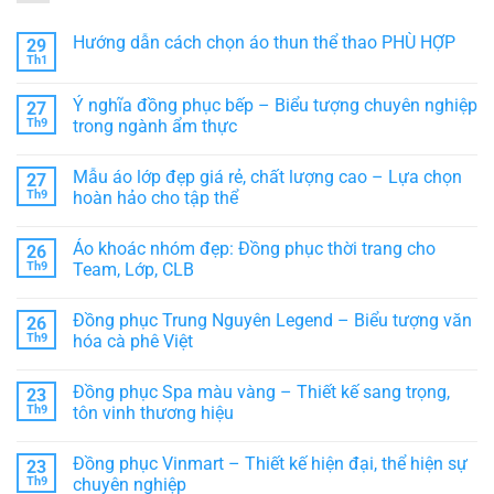
Hướng dẫn cách chọn áo thun thể thao PHÙ HỢP
29
Th1
Không
có
bình
Ý nghĩa đồng phục bếp – Biểu tượng chuyên nghiệp
27
luận
ở
Th9
trong ngành ẩm thực
Hướng
Không
dẫn
có
cách
Mẫu áo lớp đẹp giá rẻ, chất lượng cao – Lựa chọn
27
bình
chọn
luận
áo
Th9
hoàn hảo cho tập thể
ở
thun
Ý
Không
thể
nghĩa
có
thao
Áo khoác nhóm đẹp: Đồng phục thời trang cho
26
đồng
bình
PHÙ
phục
luận
HỢP
Th9
Team, Lớp, CLB
bếp
ở
–
Mẫu
Không
Biểu
áo
có
Đồng phục Trung Nguyên Legend – Biểu tượng văn
26
tượng
lớp
bình
chuyên
đẹp
luận
Th9
hóa cà phê Việt
nghiệp
giá
ở
trong
rẻ,
Áo
Không
ngành
chất
khoác
có
Đồng phục Spa màu vàng – Thiết kế sang trọng,
23
ẩm
lượng
nhóm
bình
thực
cao
đẹp:
luận
Th9
tôn vinh thương hiệu
–
Đồng
ở
Lựa
phục
Đồng
Không
chọn
thời
phục
có
Đồng phục Vinmart – Thiết kế hiện đại, thể hiện sự
23
hoàn
trang
Trung
bình
hảo
cho
Nguyên
luận
Th9
chuyên nghiệp
cho
Team,
Legend
ở