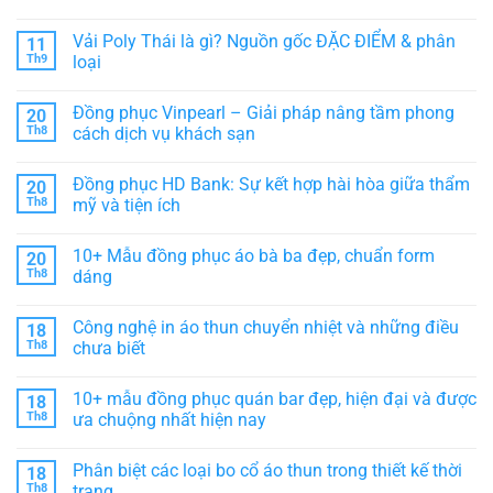
tập
Lớp,
–
Đồng
Không
thể
CLB
Biểu
phục
có
Vải Poly Thái là gì? Nguồn gốc ĐẶC ĐIỂM & phân
11
tượng
Spa
bình
văn
màu
luận
Th9
loại
hóa
vàng
ở
cà
–
Đồng
Không
phê
Thiết
phục
có
Đồng phục Vinpearl – Giải pháp nâng tầm phong
20
Việt
kế
Vinmart
bình
sang
–
luận
Th8
cách dịch vụ khách sạn
trọng,
Thiết
ở
tôn
kế
Vải
Không
vinh
hiện
Poly
có
Đồng phục HD Bank: Sự kết hợp hài hòa giữa thẩm
20
thương
đại,
Thái
bình
hiệu
thể
là
luận
Th8
mỹ và tiện ích
hiện
gì?
ở
sự
Nguồn
Đồng
Không
chuyên
gốc
phục
có
10+ Mẫu đồng phục áo bà ba đẹp, chuẩn form
20
nghiệp
ĐẶC
Vinpearl
bình
ĐIỂM
–
luận
Th8
dáng
&
Giải
ở
phân
pháp
Đồng
Không
loại
nâng
phục
có
Công nghệ in áo thun chuyển nhiệt và những điều
18
tầm
HD
bình
phong
Bank:
luận
Th8
chưa biết
cách
Sự
ở
dịch
kết
10+
Không
vụ
hợp
Mẫu
có
10+ mẫu đồng phục quán bar đẹp, hiện đại và được
18
khách
hài
đồng
bình
sạn
hòa
phục
luận
Th8
ưa chuộng nhất hiện nay
giữa
áo
ở
thẩm
bà
Công
Không
mỹ
ba
nghệ
có
Phân biệt các loại bo cổ áo thun trong thiết kế thời
18
và
đẹp,
in
bình
tiện
chuẩn
áo
luận
Th8
trang