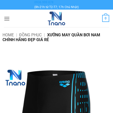
Bỏ
0936 999 878
(8h-21h từ T2-T7; 17h Chủ Nhật)
qua
nội
0
dung
HOME
|
ĐỒNG PHỤC
|
XƯỞNG MAY QUẦN BƠI NAM
CHÍNH HÃNG ĐẸP GIÁ RẺ