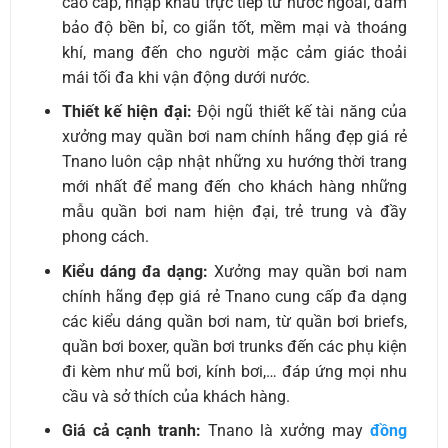
cao cấp, nhập khẩu trực tiếp từ nước ngoài, đảm
bảo độ bền bỉ, co giãn tốt, mềm mại và thoáng
khí, mang đến cho người mặc cảm giác thoải
mái tối đa khi vận động dưới nước.
Thiết kế hiện đại:
Đội ngũ thiết kế tài năng của
xưởng may quần bơi nam chính hãng đẹp giá rẻ
Tnano luôn cập nhật những xu hướng thời trang
mới nhất để mang đến cho khách hàng những
mẫu quần bơi nam hiện đại, trẻ trung và đầy
phong cách.
Kiểu dáng đa dạng:
Xưởng may quần bơi nam
chính hãng đẹp giá rẻ Tnano cung cấp đa dạng
các kiểu dáng quần bơi nam, từ quần bơi briefs,
quần bơi boxer, quần bơi trunks đến các phụ kiện
đi kèm như mũ bơi, kính bơi,… đáp ứng mọi nhu
cầu và sở thích của khách hàng.
Giá cả cạnh tranh:
Tnano là xưởng may
đồng