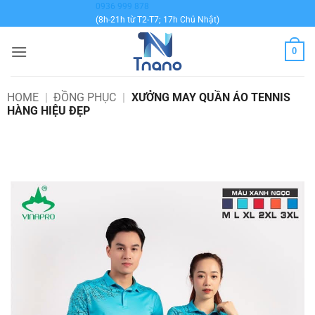
Bỏ
0936 999 878
(8h-21h từ T2-T7; 17h Chủ Nhật)
qua
nội
0
dung
HOME
|
ĐỒNG PHỤC
|
XƯỞNG MAY QUẦN ÁO TENNIS
HÀNG HIỆU ĐẸP