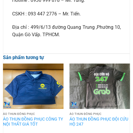
Hotline : 0936 999 878 – Mr. Tùng.
CSKH : 093 447 2776 – Mr. Tiến.
Địa chỉ : 499/6/13 đường Quang Trung ,Phường 10,
Quận Gò Vấp. TPHCM.
Sản phẩm tương tự
ÁO THUN ĐỒNG PHỤC
ÁO THUN ĐỒNG PHỤC
ÁO THUN ĐỒNG PHỤC CÔNG TY
ÁO THUN ĐỒNG PHỤC ĐỘI CỨU
NỘI THẤT GIÁ TỐT
HỘ 247