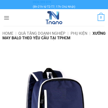
Bỏ
0936 999 878
(8h-21h từ T2-T7; 17h Chủ Nhật)
qua
nội
0
dung
HOME
|
QUÀ TẶNG DOANH NGHIỆP
|
PHỤ KIỆN
|
XƯỞNG
MAY BALO THEO YÊU CẦU TẠI TPHCM