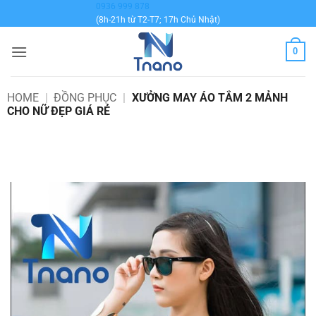
Bỏ
0936 999 878
(8h-21h từ T2-T7; 17h Chủ Nhật)
qua
nội
0
dung
HOME
|
ĐỒNG PHỤC
|
XƯỞNG MAY ÁO TẮM 2 MẢNH
CHO NỮ ĐẸP GIÁ RẺ