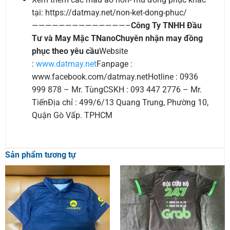
tại: https://datmay.net/non-ket-dong-phuc/
——————————————–
Công Ty TNHH Đầu
Tư và May Mặc TNano
Chuyên nhận may đồng
phục theo yêu cầu
Website
:
www.datmay.net
Fanpage :
www.facebook.com/datmay.netHotline : 0936
999 878 – Mr. TùngCSKH : 093 447 2776 – Mr.
TiếnĐịa chỉ : 499/6/13 Quang Trung, Phường 10,
Quận Gò Vấp. TPHCM
Sản phẩm tương tự