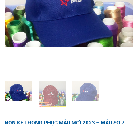
NÓN KẾT ĐỒNG PHỤC MẪU MỚI 2023 – MẪU SỐ 7