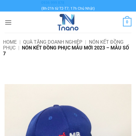
Bỏ
0936 999 878
(8h-21h từ T2-T7; 17h Chủ Nhật)
qua
nội
0
dung
HOME
|
QUÀ TẶNG DOANH NGHIỆP
|
NÓN KẾT ĐỒNG
PHỤC
|
NÓN KẾT ĐỒNG PHỤC MẪU MỚI 2023 – MẪU SỐ
7