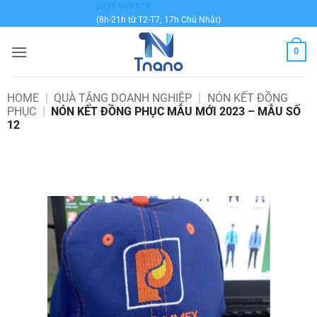
Bỏ
0936 999 878
(8h-21h từ T2-T7; 17h Chủ Nhật)
qua
nội
0
dung
HOME
|
QUÀ TẶNG DOANH NGHIỆP
|
NÓN KẾT ĐỒNG
PHỤC
|
NÓN KẾT ĐỒNG PHỤC MẪU MỚI 2023 – MẪU SỐ
12