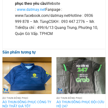
phục theo yêu cầu
Website
:
www.datmay.net
Fanpage :
www.facebook.com/datmay.netHotline : 0936
999 878 – Mr. TùngCSKH : 093 447 2776 – Mr.
TiếnĐịa chỉ : 499/6/13 Quang Trung, Phường 10,
Quận Gò Vấp. TPHCM
Sản phẩm tương tự
ÁO THUN ĐỒNG PHỤC
ÁO THUN ĐỒNG PHỤC
ÁO THUN ĐỒNG PHỤC CÔNG TY
ÁO THUN ĐỒNG PHỤC ĐỘI CỨU
NỘI THẤT GIÁ TỐT
HỘ 247