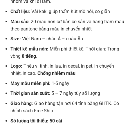
nhóm và khi đi làm.
Chất liệu:
Vải kaki giúp thấm hút mồ hôi, co giãn
Màu sắc:
20 màu nón cơ bản có sẵn và hàng trăm màu
theo pantone bảng màu in chuyển nhiệt
Size:
Việt Nam – châu Á – châu Âu
Thiết kế mẫu nón:
Miễn phí thiết kế. Thời gian: Trong
vòng
8 tiếng
.
Logo:
Thêu vi tính, in lụa, in decal, in pet, in chuyển
nhiệt, in cao.
Chống nhiễm màu
May mẫu miễn phí:
1-5 ngày
Thời gian sản xuất:
5 – 7 ngày tùy số lượng
Giao hàng:
Giao hàng tận nơi 64 tỉnh bằng GHTK. Có
chính sách Free Ship
Số lượng tối thiểu: 50 cái