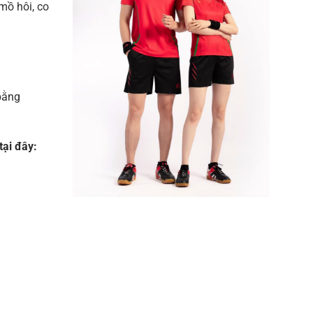
ồ hôi, co
bằng
ại đây: