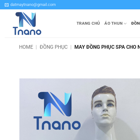
Bỏ
datmaytnano@gmail.com
qua
nội
TRANG CHỦ
ÁO THUN
ĐỒN
dung
HOME
|
ĐỒNG PHỤC
|
MAY ĐỒNG PHỤC SPA CHO 