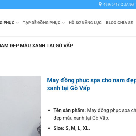
499/6/13 QUANG 
G PHỤC
TẠP DỀ ĐỒNG PHỤC
HỒ SƠ NĂNG LỰC
BLOG CHIA SẺ
NAM ĐẸP MÀU XANH TẠI GÒ VẤP
May đồng phục spa cho nam đẹ
xanh tại Gò Vấp
Tên sản phẩm:
May đồng phục spa c
đẹp màu xanh tại Gò Vấp.
Size: S, M, L, XL.