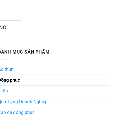
ANO
DANH MỤC SẢN PHẨM
Áo thun
Đồng phục
n ấn
Quà Tặng Doanh Nghiệp
Tạp dề đồng phục