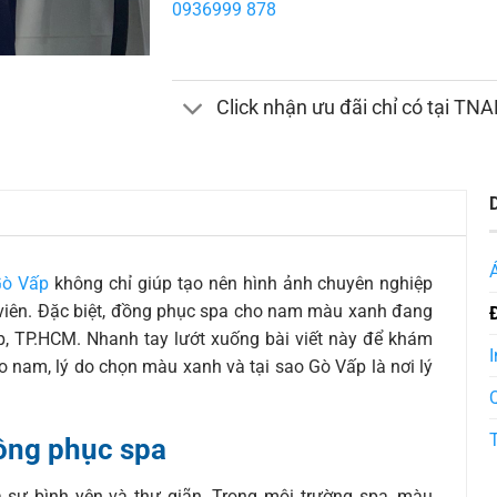
0936999 878
Click nhận ưu đãi chỉ có tại TN
Gò Vấp
không chỉ giúp tạo nên hình ảnh chuyên nghiệp
 viên. Đặc biệt, đồng phục spa cho nam màu xanh đang
p, TP.HCM. Nhanh tay lướt xuống bài viết này để khám
I
 nam, lý do chọn màu xanh và tại sao Gò Vấp là nơi lý
ồng phục spa
sự bình yên và thư giãn. Trong môi trường spa, màu