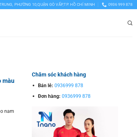
TRUNG, PHƯỜNG 10,QUẬN GÒ VẤP,TP. HỒ CHÍ MINH
0936 999 878
Chăm sóc khách hàng
p màu
Bán lẻ:
0936999 878
Đơn hàng:
0936999 878
ho nam