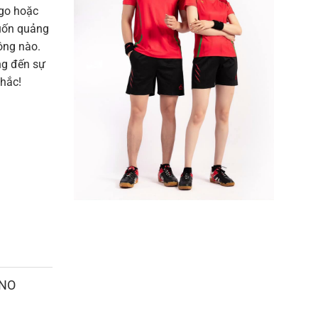
ogo hoặc
uốn quảng
hông nào.
ng đến sự
khắc!
ANO