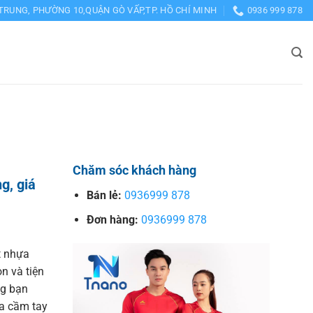
TRUNG, PHƯỜNG 10,QUẬN GÒ VẤP,TP. HỒ CHÍ MINH
0936 999 878
Chăm sóc khách hàng
g, giá
Bán lẻ:
0936999 878
Đơn hàng:
0936999 878
t nhựa
ọn và tiện
ng bạn
a cầm tay