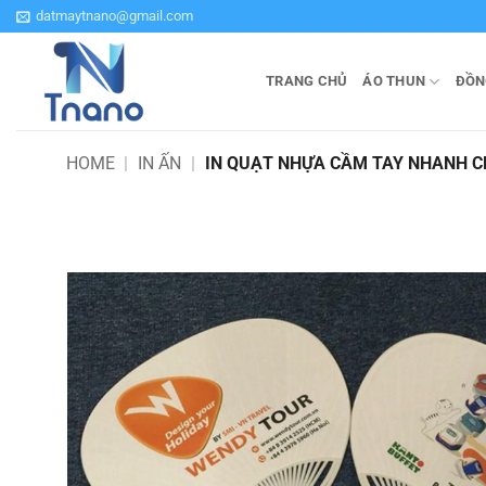
Bỏ
datmaytnano@gmail.com
qua
nội
TRANG CHỦ
ÁO THUN
ĐỒN
dung
HOME
|
IN ẤN
|
IN QUẠT NHỰA CẦM TAY NHANH C