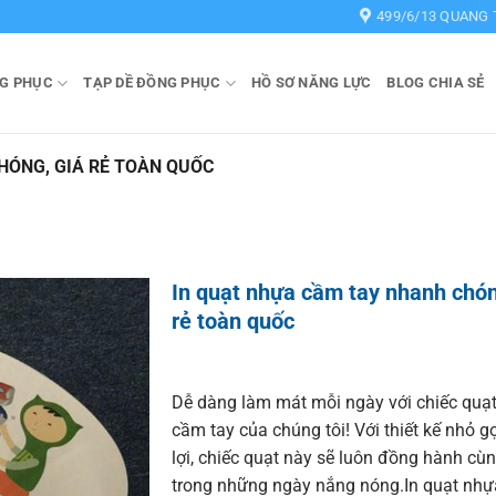
499/6/13 QUANG 
G PHỤC
TẠP DỀ ĐỒNG PHỤC
HỒ SƠ NĂNG LỰC
BLOG CHIA SẺ
HÓNG, GIÁ RẺ TOÀN QUỐC
In quạt nhựa cầm tay nhanh chón
rẻ toàn quốc
Dễ dàng làm mát mỗi ngày với chiếc quạ
cầm tay của chúng tôi! Với thiết kế nhỏ g
lợi, chiếc quạt này sẽ luôn đồng hành cù
trong những ngày nắng nóng.In quạt nhự