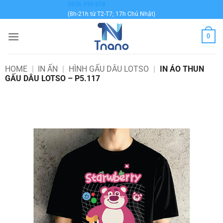
Bỏ
0936 999 878
(8h-21h từ T2-T7; 17h Chủ Nhật)
qua
nội
0
dung
HOME
|
IN ẤN
|
HÌNH GẤU DÂU LOTSO
|
IN ÁO THUN
GẤU DÂU LOTSO – P5.117