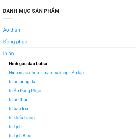
DANH MỤC SẢN PHẨM
Áo thun
Đồng phục
In ấn
Hình gấu dâu Lotso
Hình in áo nhóm - teambuilding - Áo lớp
In áo bóng đá
In Áo Đồng Phục
In áo thun
In bao lì xì
In khẩu trang
In Lịch
In Lịch Bloc