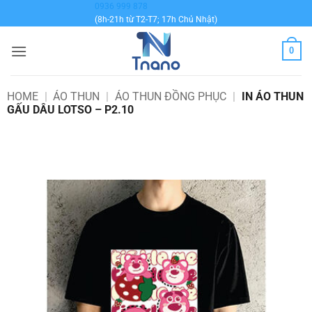
Bỏ
0936 999 878
(8h-21h từ T2-T7; 17h Chủ Nhật)
qua
nội
0
dung
HOME
|
ÁO THUN
|
ÁO THUN ĐỒNG PHỤC
|
IN ÁO THUN
GẤU DÂU LOTSO – P2.10