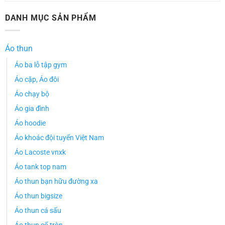
DANH MỤC SẢN PHẨM
Áo thun
Áo ba lỗ tập gym
Áo cặp, Áo đôi
Áo chạy bộ
Áo gia đình
Áo hoodie
Áo khoác đội tuyển Việt Nam
Áo Lacoste vnxk
Áo tank top nam
Áo thun bạn hữu đường xa
Áo thun bigsize
Áo thun cá sấu