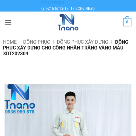
Bỏ
0936 999 878
(8h-21h từ T2-T7; 17h Chủ Nhật)
qua
nội
0
dung
HOME
|
ĐỒNG PHỤC
|
ĐỒNG PHỤC XÂY DỰNG
|
ĐỒNG
PHỤC XÂY DỰNG CHO CÔNG NHÂN TRẮNG VÀNG MẪU
XDT202304