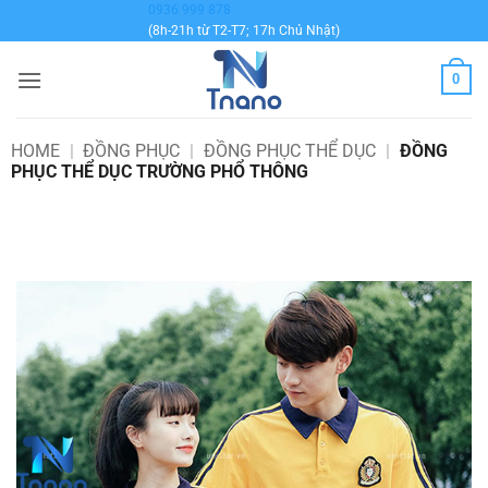
Bỏ
0936 999 878
(8h-21h từ T2-T7; 17h Chủ Nhật)
qua
nội
0
dung
HOME
|
ĐỒNG PHỤC
|
ĐỒNG PHỤC THỂ DỤC
|
ĐỒNG
PHỤC THỂ DỤC TRƯỜNG PHỔ THÔNG