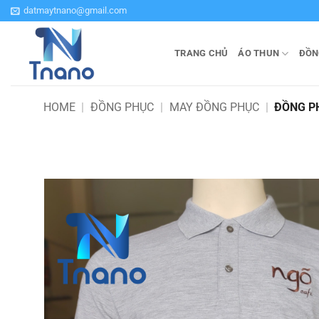
Bỏ
datmaytnano@gmail.com
qua
nội
TRANG CHỦ
ÁO THUN
ĐỒN
dung
HOME
|
ĐỒNG PHỤC
|
MAY ĐỒNG PHỤC
|
ĐỒNG P