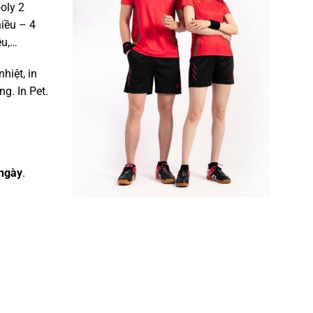
poly 2
hiều – 4
ều,…
nhiệt, in
g. In Pet.
ngày
.