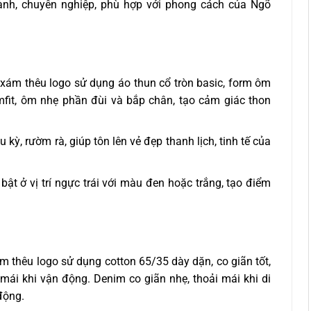
nh, chuyên nghiệp, phù hợp với phong cách của Ngõ
xám thêu logo sử dụng áo thun cổ tròn basic, form ôm
mfit, ôm nhẹ phần đùi và bắp chân, tạo cảm giác thon
u kỳ, rườm rà, giúp tôn lên vẻ đẹp thanh lịch, tinh tế của
ật ở vị trí ngực trái với màu đen hoặc trắng, tạo điểm
 thêu logo sử dụng cotton 65/35 dày dặn, co giãn tốt,
mái khi vận động. Denim co giãn nhẹ, thoải mái khi di
động.