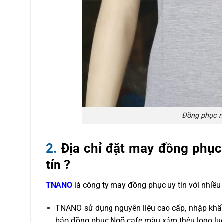
Đồng phục 
2.
Địa chỉ đặt may đồng phục
tín ?
TNANO
là công ty may đồng phục uy tín với nhiều
TNANO sử dụng nguyên liệu cao cấp, nhập khẩu t
bảo đồng phục Ngõ cafe màu xám thêu logo luô