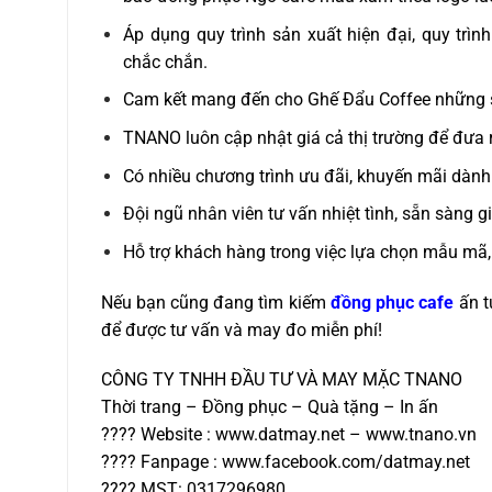
Áp dụng quy trình sản xuất hiện đại, quy trìn
chắc chắn.
Cam kết mang đến cho Ghế Đẩu Coffee những s
TNANO luôn cập nhật giá cả thị trường để đưa 
Có nhiều chương trình ưu đãi, khuyến mãi dành
Đội ngũ nhân viên tư vấn nhiệt tình, sẵn sàng 
Hỗ trợ khách hàng trong việc lựa chọn mẫu mã, 
Nếu bạn cũng đang tìm kiếm
đồng phục cafe
ấn t
để được tư vấn và may đo miễn phí!
CÔNG TY TNHH ĐẦU TƯ VÀ MAY MẶC TNANO
Thời trang – Đồng phục – Quà tặng – In ấn
???? Website : www.datmay.net – www.tnano.vn
???? Fanpage : www.facebook.com/datmay.net
???? MST: 0317296980