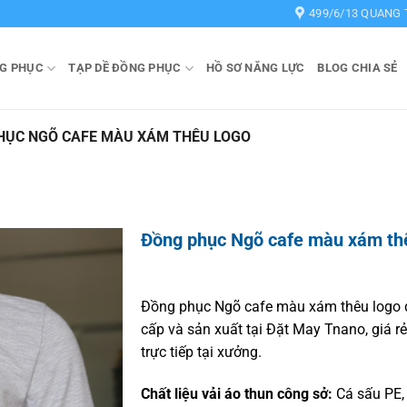
499/6/13 QUANG 
G PHỤC
TẠP DỀ ĐỒNG PHỤC
HỒ SƠ NĂNG LỰC
BLOG CHIA SẺ
HỤC NGÕ CAFE MÀU XÁM THÊU LOGO
Đồng phục Ngõ cafe màu xám th
Đồng phục Ngõ cafe màu xám thêu logo
cấp và sản xuất tại Đặt May Tnano, giá r
trực tiếp tại xưởng.
Chất liệu vải áo thun công sở:
Cá sấu PE,