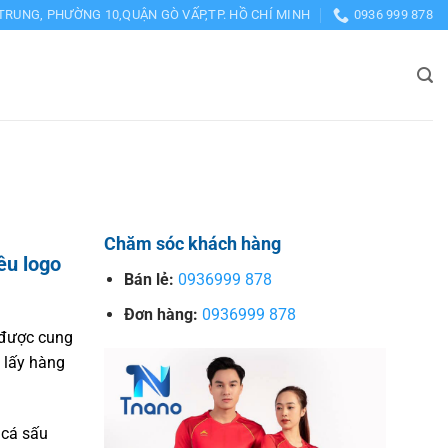
TRUNG, PHƯỜNG 10,QUẬN GÒ VẤP,TP. HỒ CHÍ MINH
0936 999 878
Chăm sóc khách hàng
êu logo
Bán lẻ:
0936999 878
Đơn hàng:
0936999 878
 được cung
ẻ lấy hàng
 cá sấu