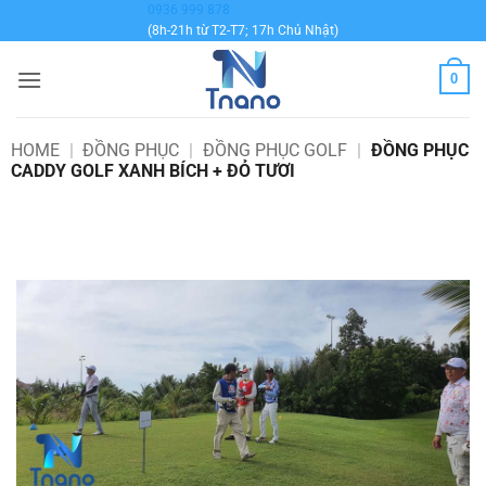
Bỏ
0936 999 878
(8h-21h từ T2-T7; 17h Chủ Nhật)
qua
nội
0
dung
HOME
|
ĐỒNG PHỤC
|
ĐỒNG PHỤC GOLF
|
ĐỒNG PHỤC
CADDY GOLF XANH BÍCH + ĐỎ TƯƠI