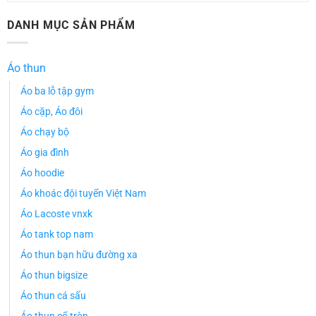
DANH MỤC SẢN PHẨM
Áo thun
Áo ba lỗ tập gym
Áo cặp, Áo đôi
Áo chạy bộ
Áo gia đình
Áo hoodie
Áo khoác đội tuyển Việt Nam
Áo Lacoste vnxk
Áo tank top nam
Áo thun bạn hữu đường xa
Áo thun bigsize
Áo thun cá sấu