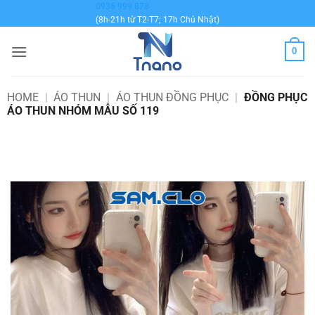
Bỏ
0936 999 878
(8h-21h từ T2-T7; 17h Chủ Nhật)
qua
nội
0
dung
HOME
|
ÁO THUN
|
ÁO THUN ĐỒNG PHỤC
|
ĐỒNG PHỤC
ÁO THUN NHÓM MẪU SỐ 119