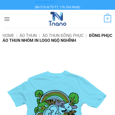
Bỏ
0936 999 878
(8h-21h từ T2-T7; 17h Chủ Nhật)
qua
nội
0
dung
HOME
|
ÁO THUN
|
ÁO THUN ĐỒNG PHỤC
|
ĐỒNG PHỤC
ÁO THUN NHÓM IN LOGO NGỘ NGHĨNH