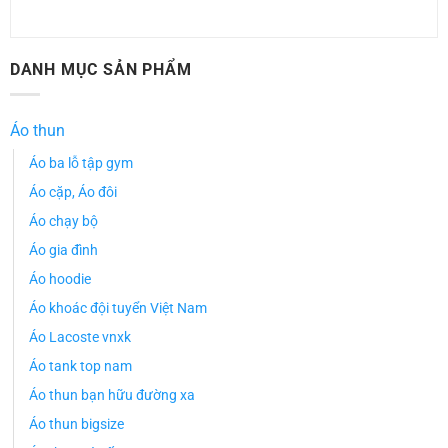
DANH MỤC SẢN PHẨM
Áo thun
Áo ba lỗ tập gym
Áo cặp, Áo đôi
Áo chạy bộ
Áo gia đình
Áo hoodie
Áo khoác đội tuyển Việt Nam
Áo Lacoste vnxk
Áo tank top nam
Áo thun bạn hữu đường xa
Áo thun bigsize