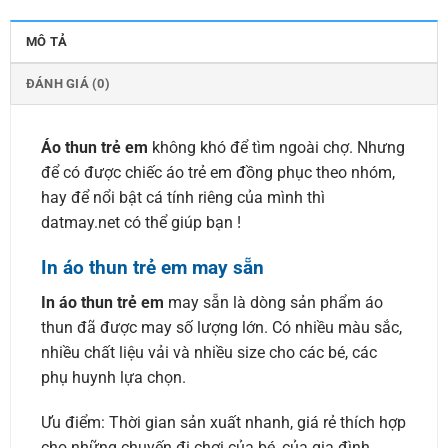
MÔ TẢ
ĐÁNH GIÁ (0)
Áo thun trẻ em
không khó để tìm ngoài chợ. Nhưng
để có được chiếc áo trẻ em đồng phục theo nhóm,
hay để nổi bật cá tính riêng của mình thì
datmay.net có thể giúp bạn !
In áo thun trẻ em may sẵn
In áo thun trẻ em
may sẵn là dòng sản phẩm áo
thun đã được may số lượng lớn. Có nhiều màu sắc,
nhiều chất liệu vải và nhiều size cho các bé, các
phụ huynh lựa chọn.
Ưu điểm: Thời gian sản xuất nhanh, giá rẻ thích hợp
cho những chuyến đi chơi của bé, của gia đình.