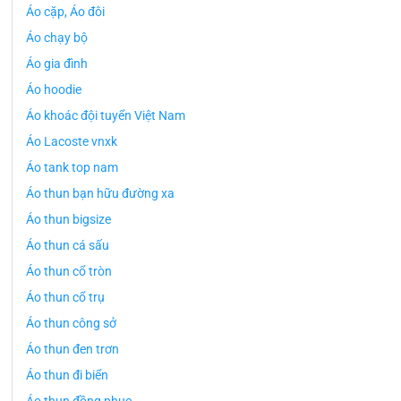
Áo cặp, Áo đôi
Áo chạy bộ
Áo gia đình
Áo hoodie
Áo khoác đội tuyển Việt Nam
Áo Lacoste vnxk
Áo tank top nam
Áo thun bạn hữu đường xa
Áo thun bigsize
Áo thun cá sấu
Áo thun cổ tròn
Áo thun cổ trụ
Áo thun công sở
Áo thun đen trơn
Áo thun đi biển