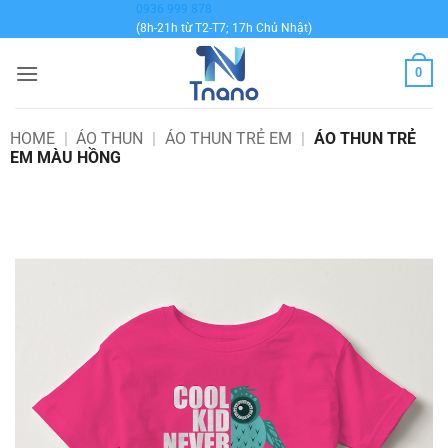
Bỏ
0936 999 878
(8h-21h từ T2-T7; 17h Chủ Nhật)
qua
nội
0
dung
HOME
|
ÁO THUN
|
ÁO THUN TRẺ EM
|
ÁO THUN TRẺ
EM MÀU HỒNG