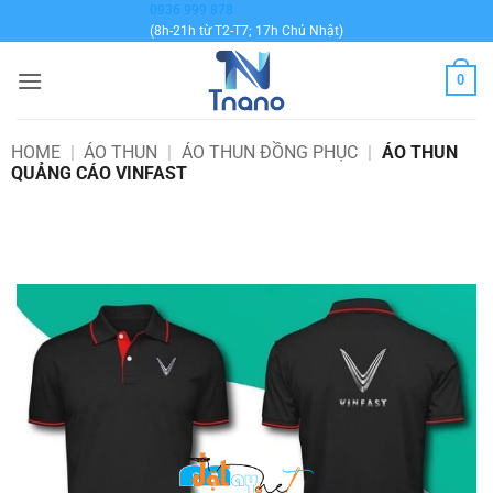
Bỏ
0936 999 878
(8h-21h từ T2-T7; 17h Chủ Nhật)
qua
nội
0
dung
HOME
|
ÁO THUN
|
ÁO THUN ĐỒNG PHỤC
|
ÁO THUN
QUẢNG CÁO VINFAST