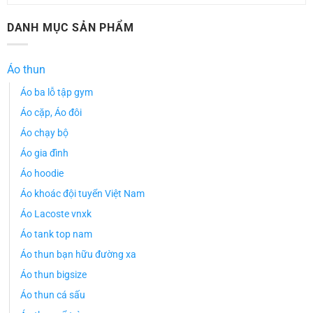
DANH MỤC SẢN PHẨM
Áo thun
Áo ba lỗ tập gym
Áo cặp, Áo đôi
Áo chạy bộ
Áo gia đình
Áo hoodie
Áo khoác đội tuyển Việt Nam
Áo Lacoste vnxk
Áo tank top nam
Áo thun bạn hữu đường xa
Áo thun bigsize
Áo thun cá sấu