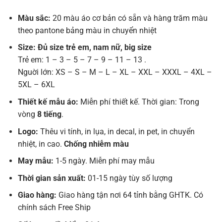
Màu sắc:
20 màu áo cơ bản có sẵn và hàng trăm màu
theo pantone bảng màu in chuyển nhiệt
Size: Đủ size trẻ em, nam nữ, big size
Trẻ em: 1 – 3 – 5 – 7 – 9 – 11 – 13 .
Nguời lớn: XS – S – M – L – XL – XXL – XXXL – 4XL –
5XL – 6XL
Thiết kế mẫu áo:
Miễn phí thiết kế. Thời gian: Trong
vòng
8 tiếng
.
Logo:
Thêu vi tính, in lụa, in decal, in pet, in chuyển
nhiệt, in cao.
Chống nhiễm màu
May mẫu:
1-5 ngày. Miễn phí may mẫu
Thời gian sản xuất:
01-15 ngày tùy số lượng
Giao hàng:
Giao hàng tận nơi 64 tỉnh bằng GHTK. Có
chính sách Free Ship