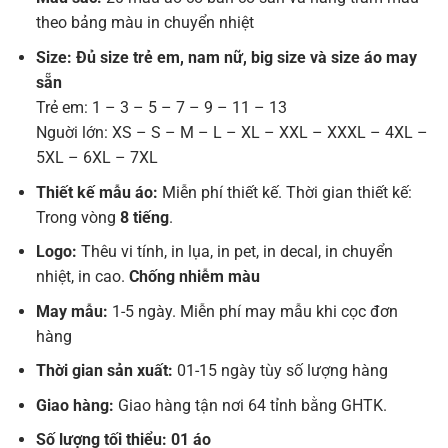
theo bảng màu in chuyển nhiệt
Size: Đủ size trẻ em, nam nữ, big size và size áo may
sẵn
Trẻ em: 1 – 3 – 5 – 7 – 9 – 11 – 13
Nguời lớn: XS – S – M – L – XL – XXL – XXXL – 4XL –
5XL – 6XL – 7XL
Thiết kế mẫu áo:
Miễn phí thiết kế. Thời gian thiết kế:
Trong vòng
8 tiếng
.
Logo:
Thêu vi tính, in lụa, in pet, in decal, in chuyển
nhiệt, in cao.
Chống nhiễm màu
May mẫu:
1-5 ngày. Miễn phí may mẫu khi cọc đơn
hàng
Thời gian sản xuất:
01-15 ngày tùy số lượng hàng
Giao hàng:
Giao hàng tận nơi 64 tỉnh bằng GHTK.
Số lượng tối thiểu: 01 áo