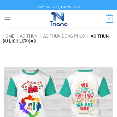
Bỏ
0936 999 878
(8h-21h từ T2-T7; 17h Chủ Nhật)
qua
nội
0
dung
HOME
|
ÁO THUN
|
ÁO THUN ĐỒNG PHỤC
|
ÁO THUN
DU LỊCH LỚP 6A8