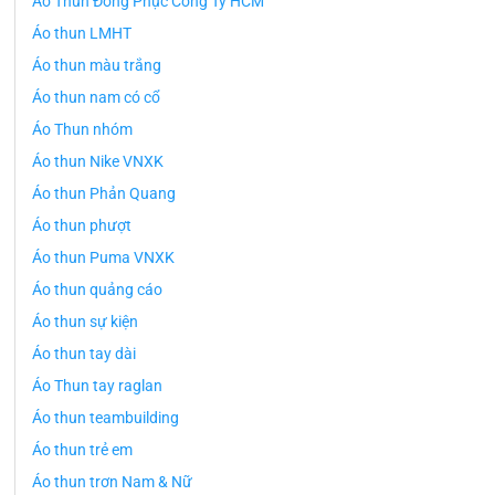
Áo Thun Đồng Phục Công Ty HCM
Áo thun LMHT
Áo thun màu trắng
Áo thun nam có cổ
Áo Thun nhóm
Áo thun Nike VNXK
Áo thun Phản Quang
Áo thun phượt
Áo thun Puma VNXK
Áo thun quảng cáo
Áo thun sự kiện
Áo thun tay dài
Áo Thun tay raglan
Áo thun teambuilding
Áo thun trẻ em
Áo thun trơn Nam & Nữ