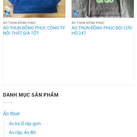
ÁO THUN ĐỒNG PHỤC
ÁO THUN ĐỒNG PHỤC
ÁO THUN ĐỒNG PHỤC CÔNG TY
ÁO THUN ĐỒNG PHỤC ĐỘI CỨU
NỘI THẤT GIÁ TỐT
HỘ 247
DANH MỤC SẢN PHẨM
Áo thun
Áo ba lỗ tập gym
Áo cặp, Áo đôi