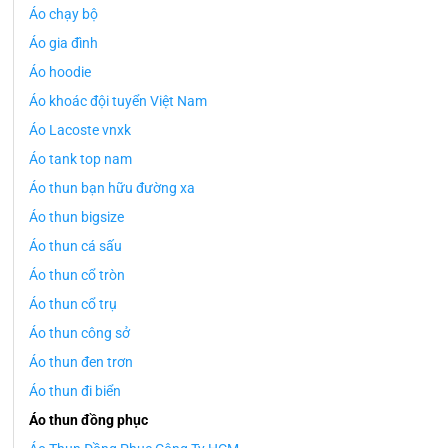
Áo chạy bộ
Áo gia đình
Áo hoodie
Áo khoác đội tuyển Việt Nam
Áo Lacoste vnxk
Áo tank top nam
Áo thun bạn hữu đường xa
Áo thun bigsize
Áo thun cá sấu
Áo thun cổ tròn
Áo thun cổ trụ
Áo thun công sở
Áo thun đen trơn
Áo thun đi biển
Áo thun đồng phục