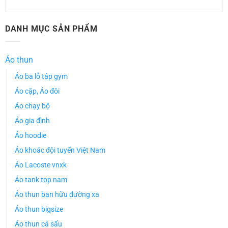
DANH MỤC SẢN PHẨM
Áo thun
Áo ba lỗ tập gym
Áo cặp, Áo đôi
Áo chạy bộ
Áo gia đình
Áo hoodie
Áo khoác đội tuyển Việt Nam
Áo Lacoste vnxk
Áo tank top nam
Áo thun bạn hữu đường xa
Áo thun bigsize
Áo thun cá sấu