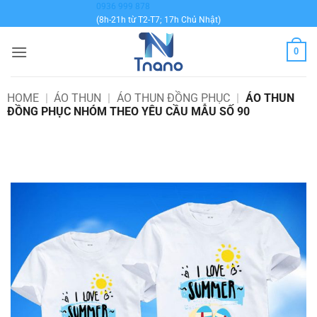
Bỏ
0936 999 878
(8h-21h từ T2-T7; 17h Chủ Nhật)
qua
nội
0
dung
HOME
|
ÁO THUN
|
ÁO THUN ĐỒNG PHỤC
|
ÁO THUN
ĐỒNG PHỤC NHÓM THEO YÊU CẦU MẪU SỐ 90