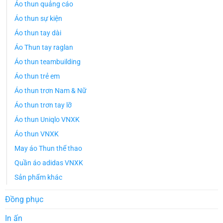
Áo thun quảng cáo
Áo thun sự kiện
Áo thun tay dài
Áo Thun tay raglan
Áo thun teambuilding
Áo thun trẻ em
Áo thun trơn Nam & Nữ
Áo thun trơn tay lỡ
Áo thun Uniqlo VNXK
Áo thun VNXK
May áo Thun thể thao
Quần áo adidas VNXK
Sản phẩm khác
Đồng phục
In ấn