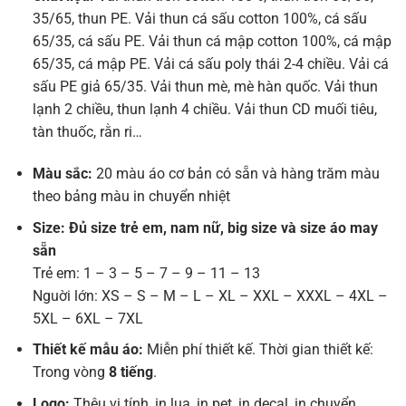
35/65, thun PE. Vải thun cá sấu cotton 100%, cá sấu
65/35, cá sấu PE. Vải thun cá mập cotton 100%, cá mập
65/35, cá mập PE. Vải cá sấu poly thái 2-4 chiều. Vải cá
sấu PE giả 65/35. Vải thun mè, mè hàn quốc. Vải thun
lạnh 2 chiều, thun lạnh 4 chiều. Vải thun CD muối tiêu,
tàn thuốc, rằn ri…
Màu sắc:
20 màu áo cơ bản có sẵn và hàng trăm màu
theo bảng màu in chuyển nhiệt
Size: Đủ size trẻ em, nam nữ, big size và size áo may
sẵn
Trẻ em: 1 – 3 – 5 – 7 – 9 – 11 – 13
Nguời lớn: XS – S – M – L – XL – XXL – XXXL – 4XL –
5XL – 6XL – 7XL
Thiết kế mẫu áo:
Miễn phí thiết kế. Thời gian thiết kế:
Trong vòng
8 tiếng
.
Logo:
Thêu vi tính, in lụa, in pet, in decal, in chuyển