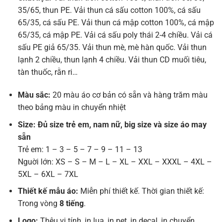
35/65, thun PE. Vải thun cá sấu cotton 100%, cá sấu
65/35, cá sấu PE. Vải thun cá mập cotton 100%, cá mập
65/35, cá mập PE. Vải cá sấu poly thái 2-4 chiều. Vải cá
sấu PE giả 65/35. Vải thun mè, mè hàn quốc. Vải thun
lạnh 2 chiều, thun lạnh 4 chiều. Vải thun CD muối tiêu,
tàn thuốc, rằn ri…
Màu sắc:
20 màu áo cơ bản có sẵn và hàng trăm màu
theo bảng màu in chuyển nhiệt
Size: Đủ size trẻ em, nam nữ, big size và size áo may
sẵn
Trẻ em: 1 – 3 – 5 – 7 – 9 – 11 – 13
Nguời lớn: XS – S – M – L – XL – XXL – XXXL – 4XL –
5XL – 6XL – 7XL
Thiết kế mẫu áo:
Miễn phí thiết kế. Thời gian thiết kế:
Trong vòng
8 tiếng
.
Logo:
Thêu vi tính, in lụa, in pet, in decal, in chuyển