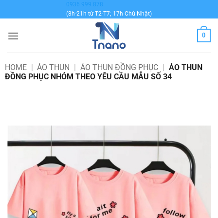
Bỏ
0936 999 878
(8h-21h từ T2-T7; 17h Chủ Nhật)
qua
nội
0
dung
HOME
|
ÁO THUN
|
ÁO THUN ĐỒNG PHỤC
|
ÁO THUN
ĐỒNG PHỤC NHÓM THEO YÊU CẦU MẪU SỐ 34