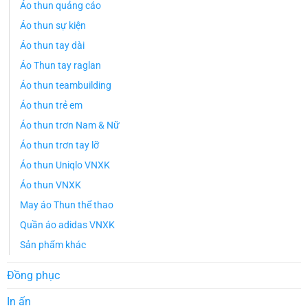
Áo thun quảng cáo
Áo thun sự kiện
Áo thun tay dài
Áo Thun tay raglan
Áo thun teambuilding
Áo thun trẻ em
Áo thun trơn Nam & Nữ
Áo thun trơn tay lỡ
Áo thun Uniqlo VNXK
Áo thun VNXK
May áo Thun thể thao
Quần áo adidas VNXK
Sản phẩm khác
Đồng phục
In ấn