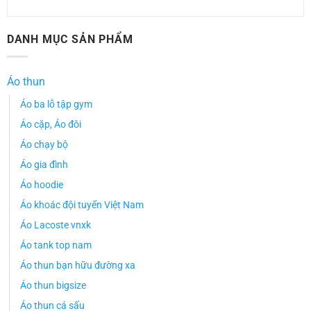
DANH MỤC SẢN PHẨM
Áo thun
Áo ba lỗ tập gym
Áo cặp, Áo đôi
Áo chạy bộ
Áo gia đình
Áo hoodie
Áo khoác đội tuyển Việt Nam
Áo Lacoste vnxk
Áo tank top nam
Áo thun bạn hữu đường xa
Áo thun bigsize
Áo thun cá sấu