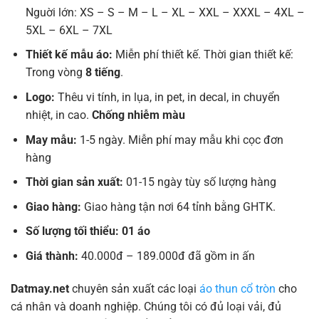
Nguời lớn: XS – S – M – L – XL – XXL – XXXL – 4XL –
5XL – 6XL – 7XL
Thiết kế mẫu áo:
Miễn phí thiết kế. Thời gian thiết kế:
Trong vòng
8 tiếng
.
Logo:
Thêu vi tính, in lụa, in pet, in decal, in chuyển
nhiệt, in cao.
Chống nhiễm màu
May mẫu:
1-5 ngày. Miễn phí may mẫu khi cọc đơn
hàng
Thời gian sản xuất:
01-15 ngày tùy số lượng hàng
Giao hàng:
Giao hàng tận nơi 64 tỉnh bằng GHTK.
Số lượng tối thiểu: 01 áo
Giá thành:
40.000đ – 189.000đ đã gồm in ấn
Datmay.net
chuyên sản xuất các loại
áo thun cổ tròn
cho
cá nhân và doanh nghiệp. Chúng tôi có đủ loại vải, đủ