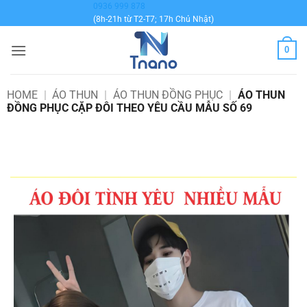
Bỏ
0936 999 878
(8h-21h từ T2-T7; 17h Chủ Nhật)
qua
nội
0
dung
HOME
|
ÁO THUN
|
ÁO THUN ĐỒNG PHỤC
|
ÁO THUN
ĐỒNG PHỤC CẶP ĐÔI THEO YÊU CẦU MẪU SỐ 69