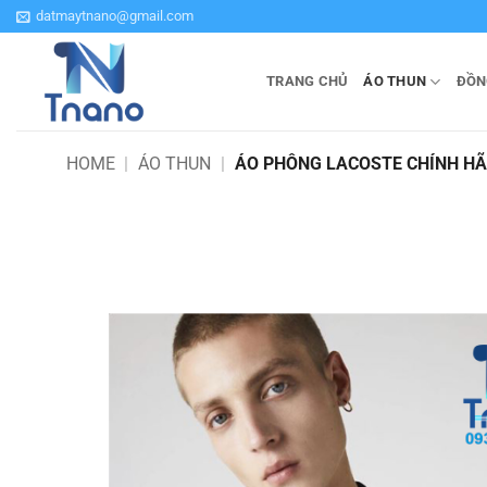
Bỏ
datmaytnano@gmail.com
qua
nội
TRANG CHỦ
ÁO THUN
ĐỒN
dung
HOME
|
ÁO THUN
|
ÁO PHÔNG LACOSTE CHÍNH H