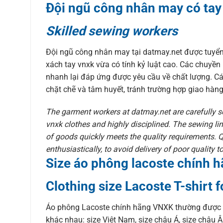
Đội ngũ công nhân may có tay
Skilled sewing workers
Đội ngũ công nhân may tại datmay.net được tuyển
xách tay vnxk vừa có tính kỷ luật cao. Các chuyền
nhanh lại đáp ứng được yêu cầu về chất lượng. Các
chặt chẽ và tâm huyết, tránh trường hợp giao hàn
The garment workers at datmay.net are carefully s
vnxk clothes and highly disciplined. The sewing line
of goods quickly meets the quality requirements. Qu
enthusiastically, to avoid delivery of poor quality 
Size áo phông lacoste chính hã
Clothing size Lacoste T-shirt 
Áo phông Lacoste chính hãng VNXK thường được bán 
khác nhau: size Việt Nam, size châu Á, size châu 