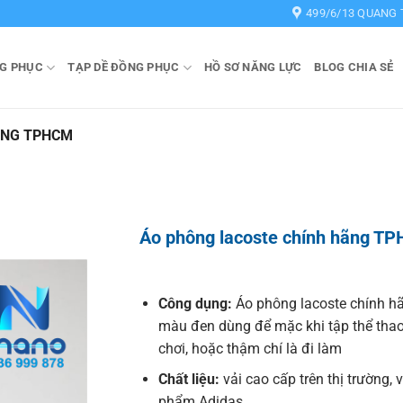
499/6/13 QUANG 
G PHỤC
TẠP DỀ ĐỒNG PHỤC
HỒ SƠ NĂNG LỰC
BLOG CHIA SẺ
ÃNG TPHCM
Áo phông lacoste chính hãng T
Công dụng:
Áo phông lacoste chính h
màu đen dùng để mặc khi tập thể thao,
chơi, hoặc thậm chí là đi làm
Chất liệu:
vải cao cấp trên thị trường, 
phẩm Adidas