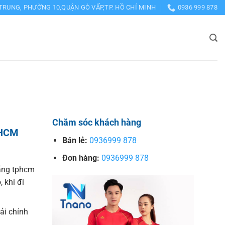
TRUNG, PHƯỜNG 10,QUẬN GÒ VẤP,TP. HỒ CHÍ MINH
0936 999 878
Chăm sóc khách hàng
PHCM
Bán lẻ:
0936999 878
Đơn hàng:
0936999 878
ãng tphcm
 khi đi
vải chính