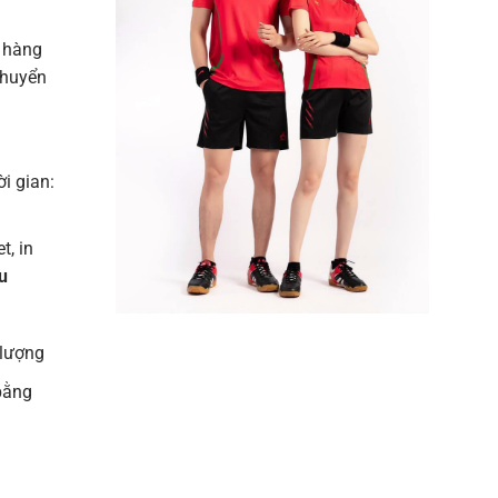
 hàng
chuyển
ời gian:
t, in
u
 lượng
bằng