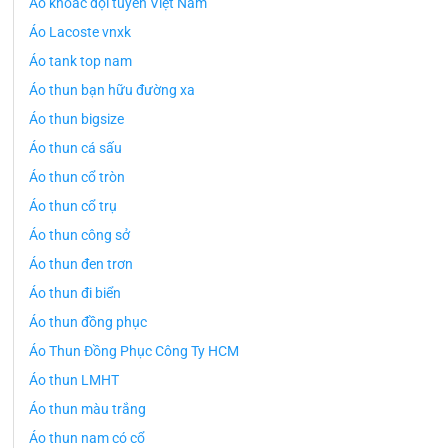
Áo khoác đội tuyển Việt Nam
Áo Lacoste vnxk
Áo tank top nam
Áo thun bạn hữu đường xa
Áo thun bigsize
Áo thun cá sấu
Áo thun cổ tròn
Áo thun cổ trụ
Áo thun công sở
Áo thun đen trơn
Áo thun đi biển
Áo thun đồng phục
Áo Thun Đồng Phục Công Ty HCM
Áo thun LMHT
Áo thun màu trắng
Áo thun nam có cổ