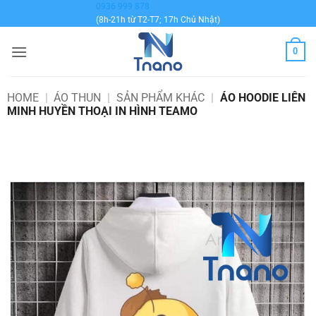
Bỏ
0936 999 878
(8h-21h từ T2-T7; 17h Chủ Nhật)
qua
nội
0
dung
HOME
|
ÁO THUN
|
SẢN PHẨM KHÁC
|
ÁO HOODIE LIÊN
MINH HUYỀN THOẠI IN HÌNH TEAMO