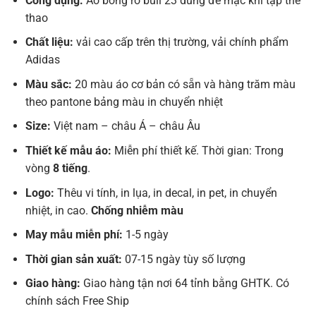
Công dụng:
Áo bóng rổ bull 23 dùng để mặc khi tập thể
thao
Chất liệu:
vải cao cấp trên thị trường, vải chính phẩm
Adidas
Màu sắc:
20 màu áo cơ bản có sẵn và hàng trăm màu
theo pantone bảng màu in chuyển nhiệt
Size:
Việt nam – châu Á – châu Âu
Thiết kế mẫu áo:
Miễn phí thiết kế. Thời gian: Trong
vòng
8 tiếng
.
Logo:
Thêu vi tính, in lụa, in decal, in pet, in chuyển
nhiệt, in cao.
Chống nhiễm màu
May mẫu miễn phí:
1-5 ngày
Thời gian sản xuất:
07-15 ngày tùy số lượng
Giao hàng:
Giao hàng tận nơi 64 tỉnh bằng GHTK. Có
chính sách Free Ship