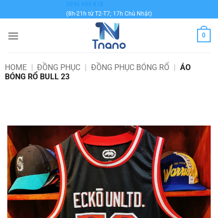
Bỏ
0936 999 878
(8h-21h từ T2-T7; 17h Chủ Nhật)
qua
nội
0
dung
HOME
|
ĐỒNG PHỤC
|
ĐỒNG PHỤC BÓNG RỔ
|
ÁO
BÓNG RỔ BULL 23