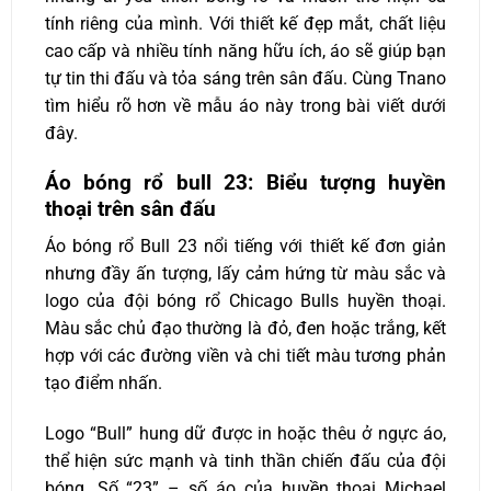
tính riêng của mình. Với thiết kế đẹp mắt, chất liệu
cao cấp và nhiều tính năng hữu ích, áo sẽ giúp bạn
tự tin thi đấu và tỏa sáng trên sân đấu. Cùng Tnano
tìm hiểu rõ hơn về mẫu áo này trong bài viết dưới
đây.
Áo bóng rổ bull 23: Biểu tượng huyền
thoại trên sân đấu
Áo bóng rổ Bull 23 nổi tiếng với thiết kế đơn giản
nhưng đầy ấn tượng, lấy cảm hứng từ màu sắc và
logo của đội bóng rổ Chicago Bulls huyền thoại.
Màu sắc chủ đạo thường là đỏ, đen hoặc trắng, kết
hợp với các đường viền và chi tiết màu tương phản
tạo điểm nhấn.
Logo “Bull” hung dữ được in hoặc thêu ở ngực áo,
thể hiện sức mạnh và tinh thần chiến đấu của đội
bóng. Số “23” – số áo của huyền thoại Michael