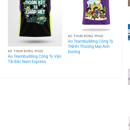
ÁO THUN ĐỒNG PHỤC
t
Áo Teambuilding Công Ty
TNHH Thương Mại Ánh
Dương
ÁO THUN ĐỒNG PHỤC
Áo Teambuilding Công Ty Vận
Á
Tải Bắc Nam Express
T