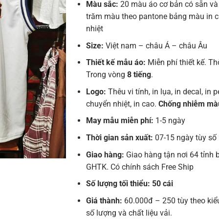
Màu sắc:
20 màu áo cơ bản có sẵn và
trăm màu theo pantone bảng màu in 
nhiệt
Size:
Việt nam – châu Á – châu Âu
Thiết kế mẫu áo:
Miễn phí thiết kế. Th
Trong vòng
8 tiếng
.
Logo:
Thêu vi tính, in lụa, in decal, in pe
chuyển nhiệt, in cao.
Chống nhiễm mà
May mẫu miễn phí:
1-5 ngày
Thời gian sản xuất:
07-15 ngày tùy số
Giao hàng:
Giao hàng tận nơi 64 tỉnh 
GHTK. Có chính sách Free Ship
Số lượng tối thiểu: 50 cái
Giá thành:
60.000đ – 250 tùy theo kiể
số lượng và chất liệu vải.