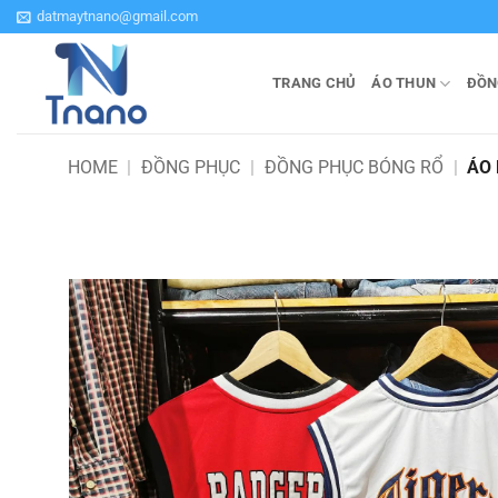
Bỏ
datmaytnano@gmail.com
qua
nội
TRANG CHỦ
ÁO THUN
ĐỒN
dung
HOME
|
ĐỒNG PHỤC
|
ĐỒNG PHỤC BÓNG RỔ
|
ÁO 