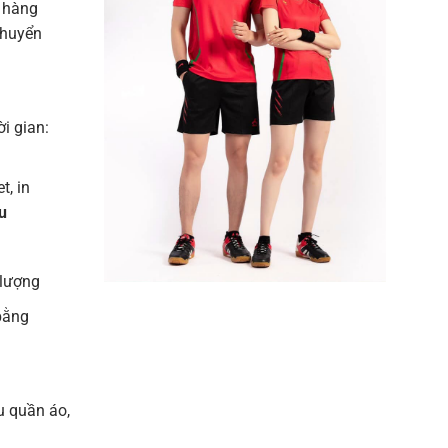
 hàng
chuyển
ời gian:
t, in
u
 lượng
bằng
u quần áo,