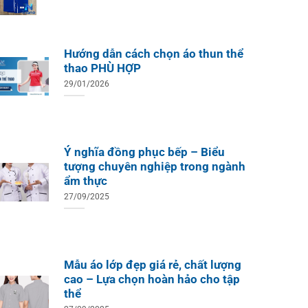
Hướng dẫn cách chọn áo thun thể
thao PHÙ HỢP
29/01/2026
ÁO TH
ÁO THUN ĐỒNG PHỤC
Áo Te
Áo Teambuilding Công Ty
Xuất B
Thiết Kế Ánh Kim
ÁO THUN ĐỒNG PHỤC
o Teambuilding Công Ty
hủy Sản Biển Xanh
Ý nghĩa đồng phục bếp – Biểu
tượng chuyên nghiệp trong ngành
ẩm thực
27/09/2025
Mẫu áo lớp đẹp giá rẻ, chất lượng
cao – Lựa chọn hoàn hảo cho tập
thể