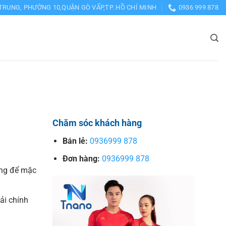
TRUNG, PHƯỜNG 10,QUẬN GÒ VẤP,TP. HỒ CHÍ MINH
0936 999 878
Chăm sóc khách hàng
Bán lẻ:
0936999 878
Đơn hàng:
0936999 878
ng để mặc
vải chính