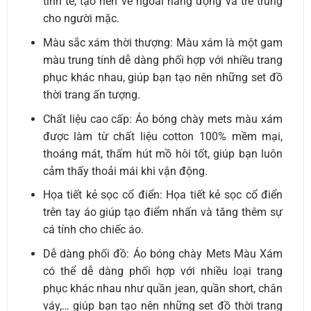
tinh tế, tạo nên vẻ ngoài năng động và trẻ trung
cho người mặc.
Màu sắc xám thời thượng: Màu xám là một gam
màu trung tính dễ dàng phối hợp với nhiều trang
phục khác nhau, giúp bạn tạo nên những set đồ
thời trang ấn tượng.
Chất liệu cao cấp: Áo bóng chày mets màu xám
được làm từ chất liệu cotton 100% mềm mại,
thoáng mát, thấm hút mồ hôi tốt, giúp bạn luôn
cảm thấy thoải mái khi vận động.
Họa tiết kẻ sọc cổ điển: Họa tiết kẻ sọc cổ điển
trên tay áo giúp tạo điểm nhấn và tăng thêm sự
cá tính cho chiếc áo.
Dễ dàng phối đồ: Áo bóng chày Mets Màu Xám
có thể dễ dàng phối hợp với nhiều loại trang
phục khác nhau như quần jean, quần short, chân
váy,… giúp bạn tạo nên những set đồ thời trang