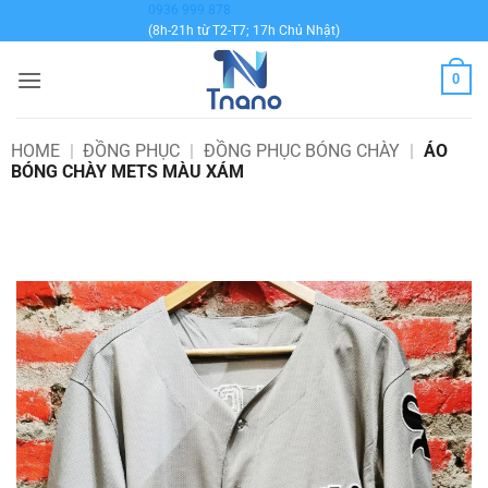
Bỏ
0936 999 878
(8h-21h từ T2-T7; 17h Chủ Nhật)
qua
nội
0
dung
HOME
|
ĐỒNG PHỤC
|
ĐỒNG PHỤC BÓNG CHÀY
|
ÁO
BÓNG CHÀY METS MÀU XÁM