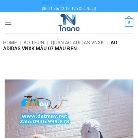
Bỏ
0936 999 878
(8h-21h từ T2-T7; 17h Chủ Nhật)
qua
nội
0
dung
HOME
|
ÁO THUN
|
QUẦN ÁO ADIDAS VNXK
|
ÁO
ADIDAS VNXK MẪU 07 MÀU ĐEN