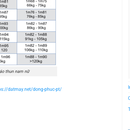
 áo thun nam nữ
I
ps://datmay.net/dong-phuc-pt/