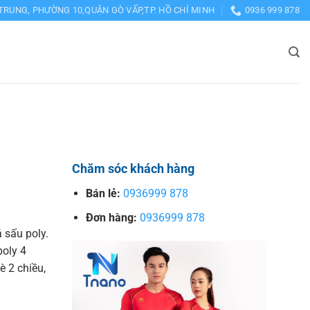
TRUNG, PHƯỜNG 10,QUẬN GÒ VẤP,TP. HỒ CHÍ MINH
0936 999 878
Chăm sóc khách hàng
Bán lẻ:
0936999 878
Đơn hàng:
0936999 878
 sấu poly.
poly 4
è 2 chiều,