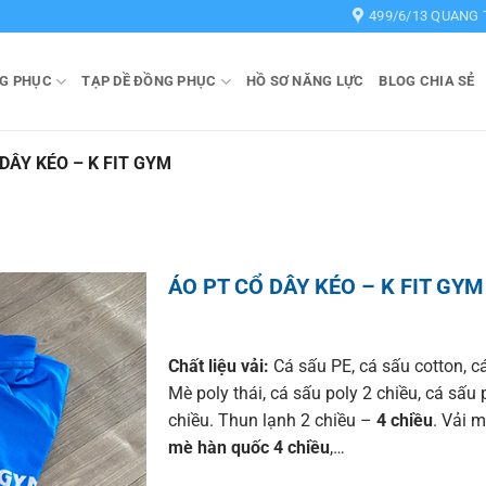
499/6/13 QUANG 
G PHỤC
TẠP DỀ ĐỒNG PHỤC
HỒ SƠ NĂNG LỰC
BLOG CHIA SẺ
DÂY KÉO – K FIT GYM
ÁO PT CỔ DÂY KÉO – K FIT GYM
Chất liệu vải:
Cá sấu PE, cá sấu cotton, cá
Mè poly thái, cá sấu poly 2 chiều, cá sấu 
chiều. Thun lạnh 2 chiều –
4 chiều
. Vải m
mè hàn quốc 4 chiều
,…