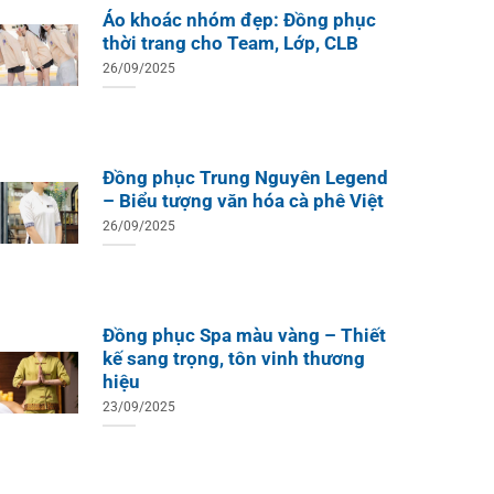
Áo khoác nhóm đẹp: Đồng phục
thời trang cho Team, Lớp, CLB
26/09/2025
ÁO TH
ÁO THUN ĐỒNG PHỤC
Áo Te
Áo Teambuilding Công Ty
Xuất B
Thiết Kế Ánh Kim
ÁO THUN ĐỒNG PHỤC
Đồng phục Trung Nguyên Legend
o Teambuilding Công Ty
– Biểu tượng văn hóa cà phê Việt
hủy Sản Biển Xanh
26/09/2025
Đồng phục Spa màu vàng – Thiết
kế sang trọng, tôn vinh thương
hiệu
23/09/2025