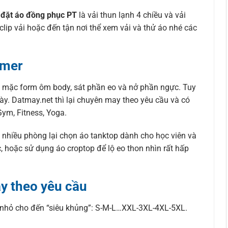
ể
đặt áo đồng phục PT
là vải thun lạnh 4 chiều và vải
ip vải hoặc đến tận nơi thể xem vải và thử áo nhé các
ymer
h mặc form ôm body, sát phần eo và nở phần ngực. Tuy
y. Datmay.net thì lại chuyên may theo yêu cầu và có
ym, Fitness, Yoga.
nhiều phòng lại chọn áo tanktop dành cho học viên và
hoặc sử dụng áo croptop để lộ eo thon nhìn rất hấp
y theo yêu cầu
ừ nhỏ cho đến “siêu khủng”: S-M-L…XXL-3XL-4XL-5XL.