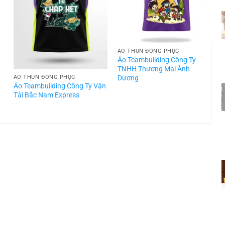
ÁO THUN ĐỒNG PHỤC
t
Áo Teambuilding Công Ty
TNHH Thương Mại Ánh
Dương
ÁO THUN ĐỒNG PHỤC
Áo Teambuilding Công Ty Vận
Á
Tải Bắc Nam Express
T