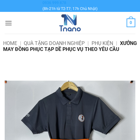
Bỏ
0936 999 878
(8h-21h từ T2-T7; 17h Chủ Nhật)
qua
nội
0
dung
HOME
|
QUÀ TẶNG DOANH NGHIỆP
|
PHỤ KIỆN
|
XƯỞNG
MAY ĐỒNG PHỤC TẠP DỀ PHỤC VỤ THEO YÊU CẦU