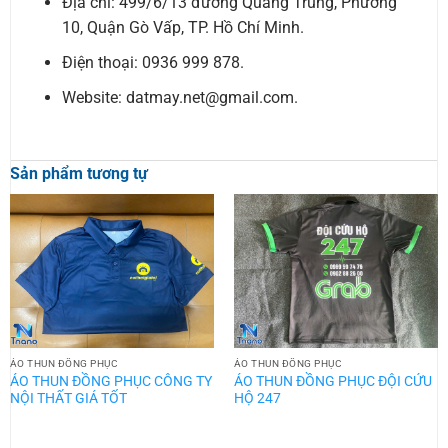
Địa chỉ: 499/6/13 đường Quang Trung, Phường
10, Quận Gò Vấp, TP. Hồ Chí Minh.
Điện thoại: 0936 999 878.
Website: datmay.net@gmail.com.
Sản phẩm tương tự
ÁO THUN ĐỒNG PHỤC
ÁO THUN ĐỒNG PHỤC
ÁO THUN ĐỒNG PHỤC CÔNG TY
ÁO THUN ĐỒNG PHỤC ĐỘI CỨU
NỘI THẤT GIÁ TỐT
HỘ 247