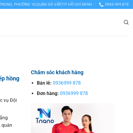
TRUNG, PHƯỜNG 10,QUẬN GÒ VẤP,TP. HỒ CHÍ MINH
0936 999 878
Chăm sóc khách hàng
ếp hồng
Bán lẻ:
0936999 878
Đơn hàng:
0936999 878
c vụ Đội
hãng
, quán