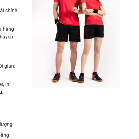
vải chính
à hàng
chuyển
ời gian:
t, in
u.
lượng.
bằng