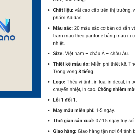
Chất liệu:
vải cao cấp trên thị trường, 
phẩm Adidas.
Màu sắc:
20 màu sắc cơ bản có sẵn v
trăm màu theo pantone bảng màu in 
nhiệt.
Size:
Việt nam – châu Á – châu Âu.
Thiết kế mẫu áo:
Miễn phí thiết kế. Th
Trong vòng
8 tiếng
.
Logo:
Thêu vi tính, in lụa, in decal, in pe
chuyển nhiệt, in cao.
Chống nhiễm mà
Lỗi 1 đổi 1.
May mẫu miễn phí:
1-5 ngày.
Thời gian sản xuất:
07-15 ngày tùy số 
Giao hàng:
Giao hàng tận nơi 64 tỉnh 