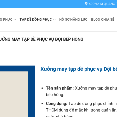
499/6/13 QUANG 
G PHỤC
TẠP DỀ ĐỒNG PHỤC
HỒ SƠ NĂNG LỰC
BLOG CHIA SẺ
ƯỞNG MAY TẠP DỀ PHỤC VỤ ĐỘI BẾP HỒNG
Xưởng may tạp dề phục vụ Đội b
Tên sản phẩm:
Xưởng may tạp dề phụ
bếp hồng.
Công dụng:
Tạp dề đồng phục chính 
THCM dùng để mặc khi trong quán ăn
cafe, nhà hàng.