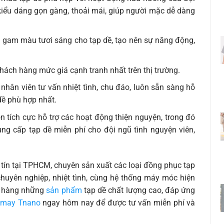
kiểu dáng gọn gàng, thoải mái, giúp người mặc dễ dàng
gam màu tươi sáng cho tạp dề, tạo nên sự năng động,
ách hàng mức giá cạnh tranh nhất trên thị trường.
hân viên tư vấn nhiệt tình, chu đáo, luôn sẵn sàng hỗ
ề phù hợp nhất.
 tích cực hỗ trợ các hoạt động thiện nguyện, trong đó
g cấp tạp dề miễn phí cho đội ngũ tình nguyện viên,
tín tại TPHCM, chuyên sản xuất các loại đồng phục tạp
chuyên nghiệp, nhiệt tình, cùng hệ thống máy móc hiện
h hàng những
sản phẩm
tạp dề chất lượng cao, đáp ứng
 may Tnano
ngay hôm nay để được tư vấn miễn phí và