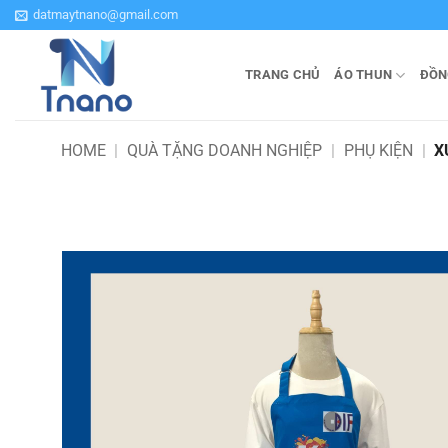
Bỏ
datmaytnano@gmail.com
qua
nội
TRANG CHỦ
ÁO THUN
ĐỒN
dung
HOME
|
QUÀ TẶNG DOANH NGHIỆP
|
PHỤ KIỆN
|
X