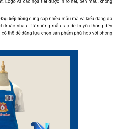
t. Logo và các họa tiết được in rõ nét, bền màu, không
 Đội bếp hồng
cung cấp nhiều mẫu mã và kiểu dáng đa
ích khác nhau. Từ những mẫu tạp dề truyền thống đến
ng có thể dễ dàng lựa chọn sản phẩm phù hợp với phong