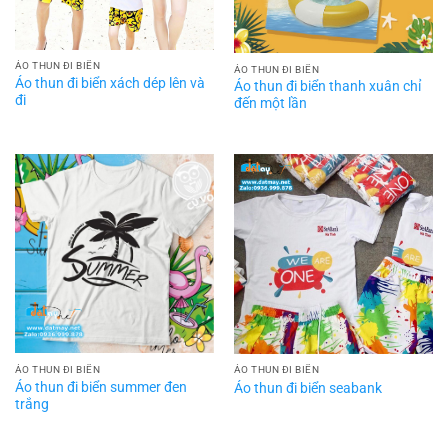
ÁO THUN ĐI BIỂN
ÁO THUN ĐI BIỂN
Áo thun đi biển xách dép lên và
Áo thun đi biển thanh xuân chỉ
đi
đến một lần
ÁO THUN ĐI BIỂN
ÁO THUN ĐI BIỂN
Áo thun đi biển summer đen
Áo thun đi biển seabank
trắng