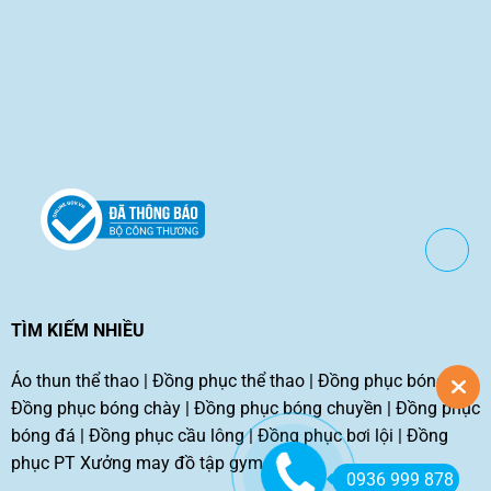
TÌM KIẾM NHIỀU
Áo thun thể thao
|
Đồng phục thể thao
|
Đồng phục bóng rổ
|
Đồng phục bóng chày
|
Đồng phục bóng chuyền
|
Đồng phục
bóng đá
|
Đồng phục cầu lông
|
Đồng phục bơi lội
|
Đồng
phục PT
Xưởng may đồ tập gym tphcm
0936 999 878