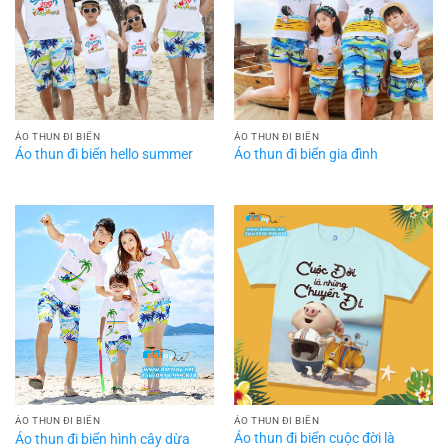
ÁO THUN ĐI BIỂN
ÁO THUN ĐI BIỂN
Áo thun đi biển hello summer
Áo thun đi biển gia đình
ÁO THUN ĐI BIỂN
ÁO THUN ĐI BIỂN
Áo thun đi biển cuộc đời là
Áo thun đi biển hình cây dừa