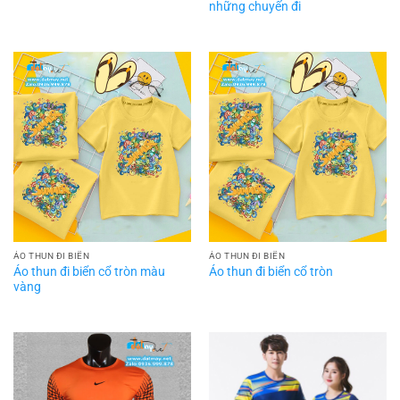
những chuyến đi
ÁO THUN ĐI BIỂN
ÁO THUN ĐI BIỂN
Áo thun đi biển cổ tròn màu
Áo thun đi biển cổ tròn
vàng