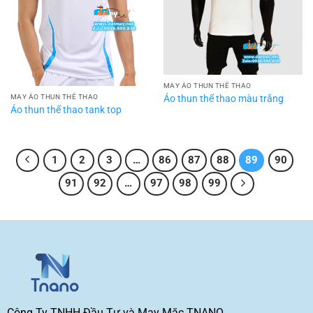
MAY ÁO THUN THỂ THAO
Áo thun thể thao màu trắng
MAY ÁO THUN THỂ THAO
Áo thun thể thao tank top
1
2
3
…
86
87
88
89
90
91
92
…
97
98
99
Công Ty TNHH Đầu Tư và May Mặc TNANO