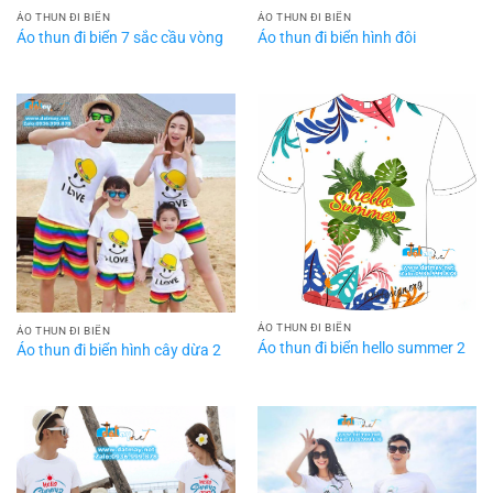
ÁO THUN ĐI BIỂN
ÁO THUN ĐI BIỂN
Áo thun đi biển 7 sắc cầu vòng
Áo thun đi biển hình đôi
ÁO THUN ĐI BIỂN
ÁO THUN ĐI BIỂN
Áo thun đi biển hello summer 2
Áo thun đi biển hình cây dừa 2