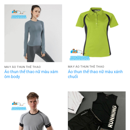
MAY ÁO THUN THỂ THAO
MAY ÁO THUN THỂ THAO
Áo thun thể thao nữ màu xánh
Áo thun thể thao nữ màu xám
chuối
ôm body