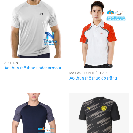
ÁO THUN
Áo thun thể thao under armour
MAY ÁO THUN THỂ THAO
Áo thun thể thao đỏ trắng