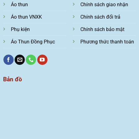
Áo thun
Chính sách giao nhận
Áo thun VNXK
Chính sách đổi trả
Phụ kiện
Chính sách bảo mật
Áo Thun Đồng Phục
Phương thức thanh toán
Bản đồ