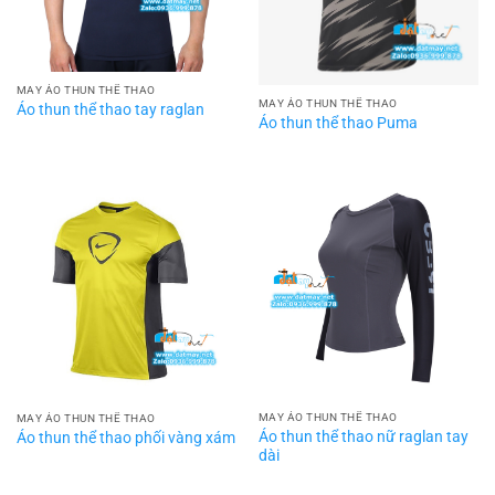
MAY ÁO THUN THỂ THAO
MAY ÁO THUN THỂ THAO
Áo thun thể thao tay raglan
Áo thun thể thao Puma
MAY ÁO THUN THỂ THAO
MAY ÁO THUN THỂ THAO
Áo thun thể thao nữ raglan tay
Áo thun thể thao phối vàng xám
dài