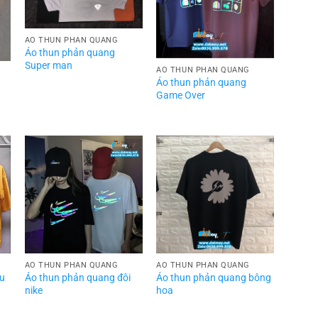
ÁO THUN PHẢN QUANG
Áo thun phản quang
Super man
ÁO THUN PHẢN QUANG
Áo thun phản quang
Game Over
ÁO THUN PHẢN QUANG
ÁO THUN PHẢN QUANG
àu
Áo thun phản quang đôi
Áo thun phản quang bông
nike
hoa