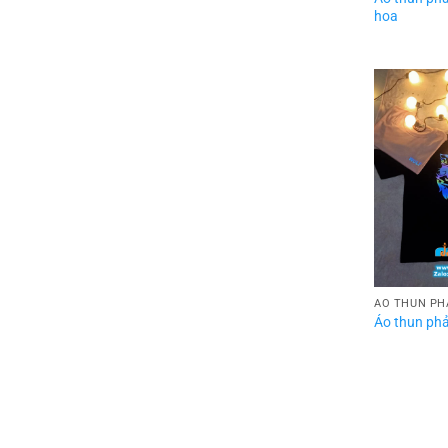
hoa
ÁO THUN PH
Áo thun ph