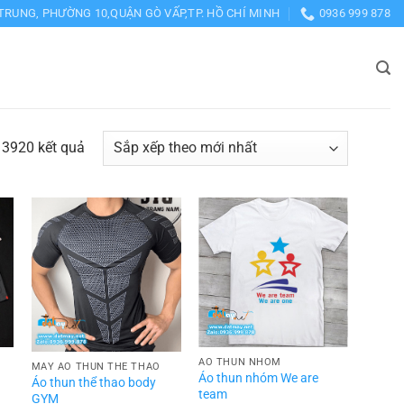
TRUNG, PHƯỜNG 10,QUẬN GÒ VẤP,TP. HỒ CHÍ MINH
0936 999 878
Đã
 3920 kết quả
sắp
xếp
theo
mới
nhất
ÁO THUN NHÓM
MAY ÁO THUN THỂ THAO
Áo thun nhóm We are
Áo thun thể thao body
team
GYM