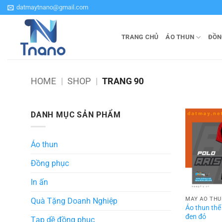
Bỏ
datmaytnano@gmail.com
qua
nội
TRANG CHỦ
ÁO THUN
ĐỒN
dung
HOME
|
SHOP
|
TRANG 90
DANH MỤC SẢN PHẨM
Áo thun
Đồng phục
In ấn
MAY ÁO THU
Quà Tặng Doanh Nghiệp
Áo thun thể
đen đỏ
Tạp dề đồng phục