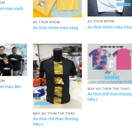
HÓM
óm màu xanh
ÁO THUN NHÓM
ÁO THUN NHÓM
Áo thun nhóm màu trắn
Áo thun nhóm màu vàng
HÓM
óm màu đen
MAY ÁO THUN THỂ THAO
Áo thun thể thao thươn
hiệu L’
MAY ÁO THUN THỂ THAO
Áo thun thể thao thương
hiệu L