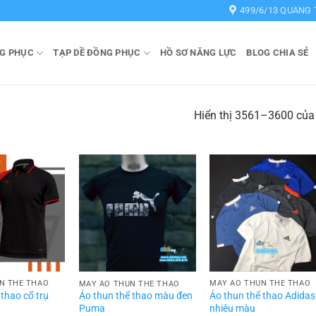
499/6/13 QUANG 
G PHỤC
TẠP DỀ ĐỒNG PHỤC
HỒ SƠ NĂNG LỰC
BLOG CHIA SẺ
Hiển thị 3561–3600 của
N THỂ THAO
MAY ÁO THUN THỂ THAO
MAY ÁO THUN THỂ THAO
 thao cổ trụ
Áo thun thể thao Adidas
Áo thun thể thao màu đen
nhiêu màu
Puma