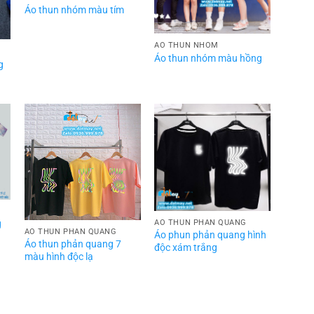
Áo thun nhóm màu tím
ÁO THUN NHÓM
Áo thun nhóm màu hồng
g
ÁO THUN PHẢN QUANG
g
ÁO THUN PHẢN QUANG
Áo phun phản quang hình
Áo thun phản quang 7
độc xám trắng
màu hình độc lạ