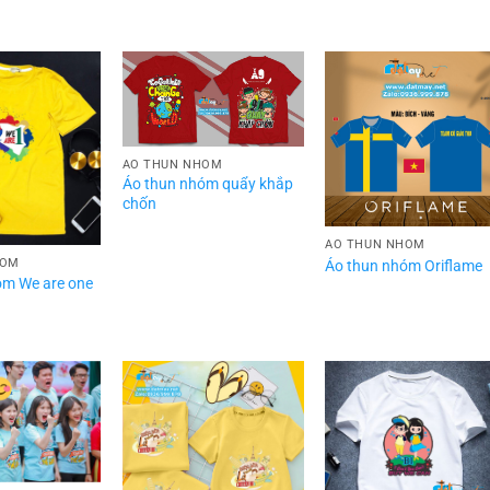
ÁO THUN NHÓM
Áo thun nhóm quẩy khắp
chốn
ÁO THUN NHÓM
HÓM
Áo thun nhóm Oriflame
óm We are one