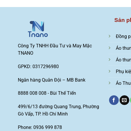
Sản p
Đồng p
Công Ty TNHH Đầu Tư và May Mặc
Áo thu
TNANO
Áo thu
GPKD: 0317296980
Phụ ki
Ngân hàng Quân Đội – MB Bank
Áo Thu
8888 008 008 - Bùi Thế Tiến
499/6/13 đường Quang Trung, Phường
Gò Vấp, TP. Hồ Chí Minh
Phone: 0936 999 878