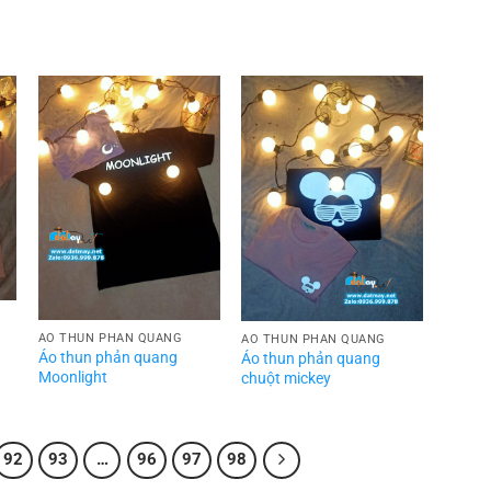
ÁO THUN PHẢN QUANG
ÁO THUN PHẢN QUANG
Áo thun phản quang
Áo thun phản quang
Moonlight
chuột mickey
92
93
…
96
97
98