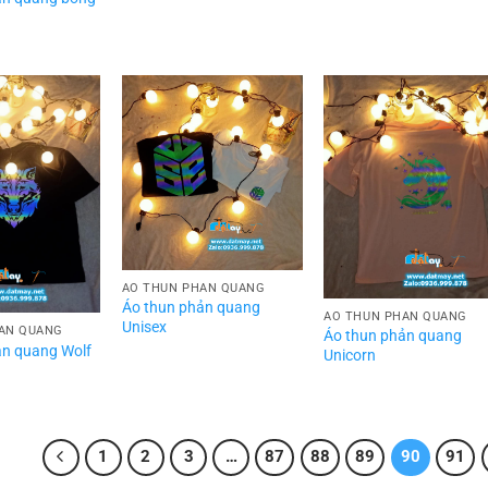
ÁO THUN PHẢN QUANG
Áo thun phản quang
ÁO THUN PHẢN QUANG
Unisex
ẢN QUANG
Áo thun phản quang
ản quang Wolf
Unicorn
1
2
3
…
87
88
89
90
91