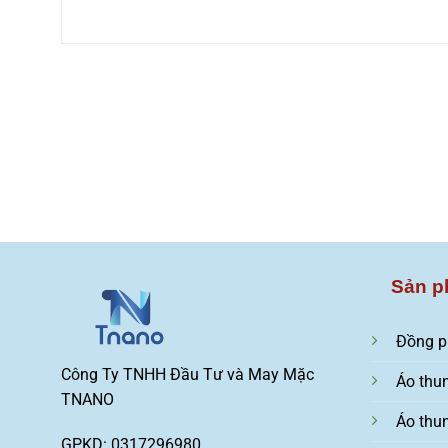
Sản p
Đồng p
Công Ty TNHH Đầu Tư và May Mặc
Áo thu
TNANO
Áo thu
GPKD: 0317296980