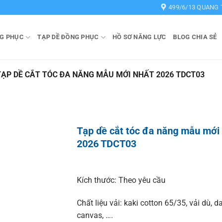
499/6/13 QUANG 
G PHỤC
TẠP DỀ ĐỒNG PHỤC
HỒ SƠ NĂNG LỰC
BLOG CHIA SẺ
TẠP DỀ CẮT TÓC ĐA NĂNG MẪU MỚI NHẤT 2026 TDCT03
Tạp dề cắt tóc đa năng mẫu mới
2026 TDCT03
Kích thước: Theo yêu cầu
Chất liệu vải: kaki cotton 65/35, vải dù, da
canvas, ….