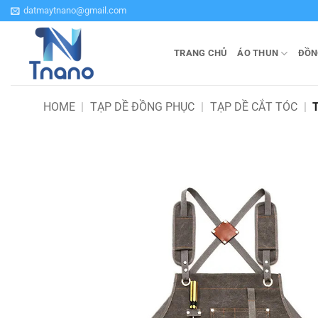
Bỏ
datmaytnano@gmail.com
qua
nội
TRANG CHỦ
ÁO THUN
ĐỒN
dung
HOME
|
TẠP DỀ ĐỒNG PHỤC
|
TẠP DỀ CẮT TÓC
|