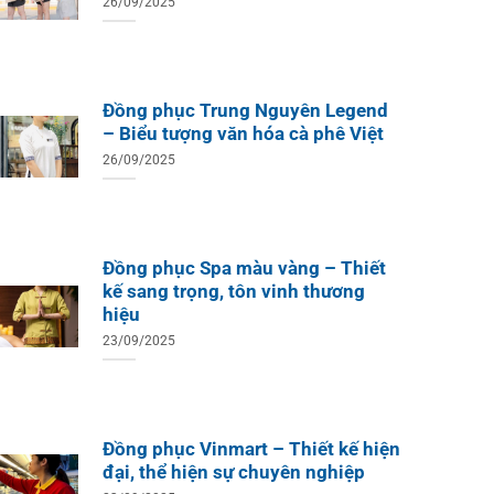
26/09/2025
Đồng phục Trung Nguyên Legend
– Biểu tượng văn hóa cà phê Việt
26/09/2025
Đồng phục Spa màu vàng – Thiết
kế sang trọng, tôn vinh thương
hiệu
23/09/2025
ÁO TH
ÁO THUN ĐỒNG PHỤC
Áo Te
Áo Teambuilding Công Ty
Xuất B
Thiết Kế Ánh Kim
ÁO THUN ĐỒNG PHỤC
Đồng phục Vinmart – Thiết kế hiện
o Teambuilding Công Ty
đại, thể hiện sự chuyên nghiệp
hủy Sản Biển Xanh