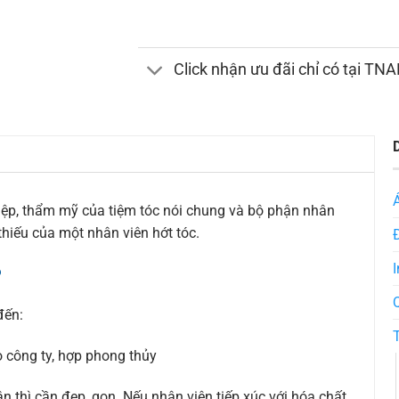
Click nhận ưu đãi chỉ có tại TN
iệp, thẩm mỹ của tiệm tóc nói chung và bộ phận nhân
thiếu của một nhân viên hớt tóc.
I
?
đến:
 công ty, hợp phong thủy
ân thì cần đẹp, gọn. Nếu nhân viên tiếp xúc với hóa chất