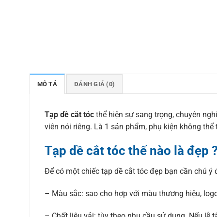
MÔ TẢ
ĐÁNH GIÁ (0)
Tạp dề cắt tóc
thể hiện sự sang trọng, chuyên ngh
viên nói riêng. Là 1 sản phẩm, phụ kiện không thể 
Tạp dề cắt tóc thế nào là đẹp 
Để có một chiếc tạp dề cắt tóc đẹp bạn cần chú ý 
– Màu sắc: sao cho hợp với màu thương hiệu, logo
– Chất liệu vải: tùy theo nhu cầu sử dụng. Nếu lễ t