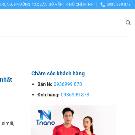
TRUNG, PHƯỜNG 10,QUẬN GÒ VẤP,TP. HỒ CHÍ MINH
0936 999 878
Chăm sóc khách hàng
 nhất
Bán lẻ:
0936999 878
Đơn hàng:
0936999 878
 simili,