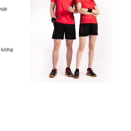
hiệt
ố lượng