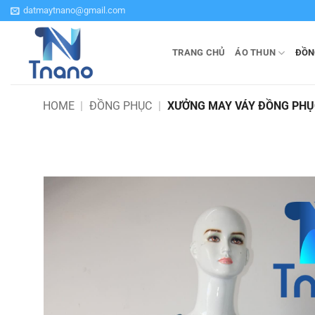
Bỏ
datmaytnano@gmail.com
qua
nội
TRANG CHỦ
ÁO THUN
ĐỒN
dung
HOME
|
ĐỒNG PHỤC
|
XƯỞNG MAY VÁY ĐỒNG PHỤC