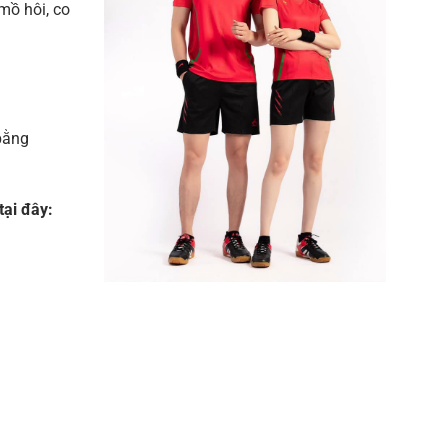
ồ hôi, co
bằng
ại đây: