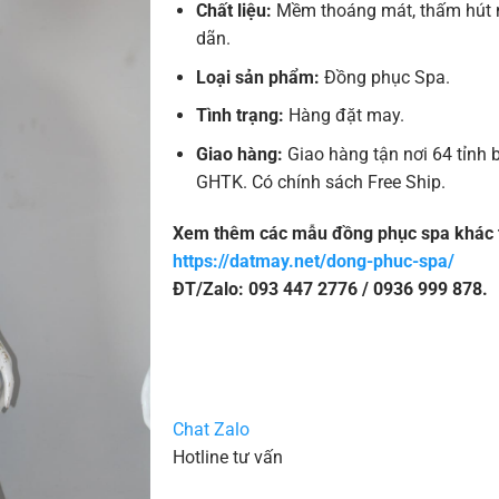
Chất liệu:
Mềm thoáng mát, thấm hút m
dãn.
Loại sản phẩm:
Đồng phục Spa.
Tình trạng:
Hàng đặt may.
Giao hàng:
Giao hàng tận nơi 64 tỉnh 
GHTK. Có chính sách Free Ship.
Xem thêm các mẫu đồng phục spa khác t
https://datmay.net/dong-phuc-spa/
ĐT/Zalo: 093 447 2776 / 0936 999 878.
Chat Zalo
Hotline tư vấn