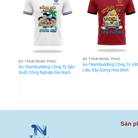
ÁO THUN ĐỒNG PHỤC
ÁO THUN ĐỒNG PHỤC
Áo Teambuilding Công Ty Vậ
Áo Teambuilding Công Ty Sản
Liệu Xây Dựng Hòa Bình
Xuất Công Nghiệp Đại Nam
Sản p