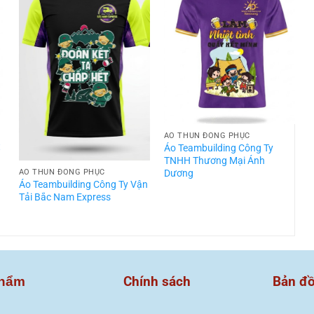
ÁO THUN ĐỒNG PHỤC
t
Áo Teambuilding Công Ty
TNHH Thương Mại Ánh
Dương
ÁO THUN ĐỒNG PHỤC
Áo Teambuilding Công Ty Vận
Á
Tải Bắc Nam Express
T
Chính sách
Bản đ
hẩm