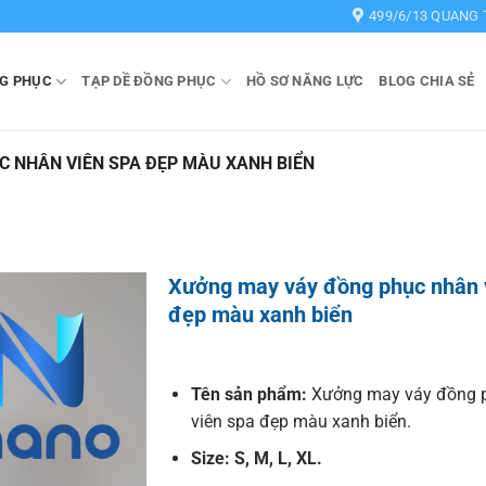
499/6/13 QUANG 
G PHỤC
TẠP DỀ ĐỒNG PHỤC
HỒ SƠ NĂNG LỰC
BLOG CHIA SẺ
 NHÂN VIÊN SPA ĐẸP MÀU XANH BIỂN
Xưởng may váy đồng phục nhân 
đẹp màu xanh biển
Tên sản phẩm:
Xưởng may váy đồng 
viên spa đẹp màu xanh biển.
Size: S, M, L, XL.