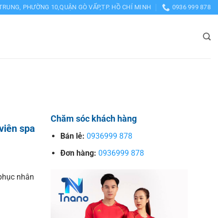
TRUNG, PHƯỜNG 10,QUẬN GÒ VẤP,TP. HỒ CHÍ MINH
0936 999 878
Chăm sóc khách hàng
viên spa
Bán lẻ:
0936999 878
Đơn hàng:
0936999 878
phục nhân