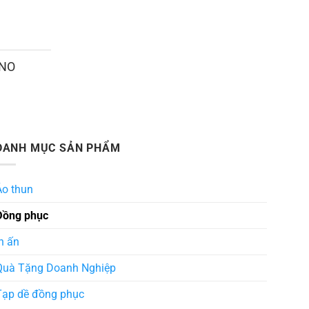
ANO
DANH MỤC SẢN PHẨM
Áo thun
Đồng phục
n ấn
Quà Tặng Doanh Nghiệp
Tạp dề đồng phục