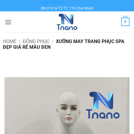
Bỏ
0936 999 878
(8h-21h từ T2-T7; 17h Chủ Nhật)
qua
nội
0
dung
HOME
|
ĐỒNG PHỤC
|
XƯỞNG MAY TRANG PHỤC SPA
ĐẸP GIÁ RẺ MÀU ĐEN