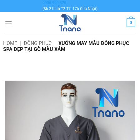
Bỏ
0936 999 878
(8h-21h từ T2-T7; 17h Chủ Nhật)
qua
nội
0
dung
HOME
|
ĐỒNG PHỤC
|
XƯỞNG MAY MẪU ĐỒNG PHỤC
SPA ĐẸP TẠI GÒ MÀU XÁM