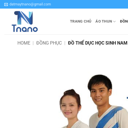
Bỏ
datmaytnano@gmail.com
qua
nội
TRANG CHỦ
ÁO THUN
ĐỒN
dung
HOME
|
ĐỒNG PHỤC
|
ĐỒ THỂ DỤC HỌC SINH NAM