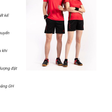
ết kế:
chuyển
 khi
 lượng đặt
 bằng GH