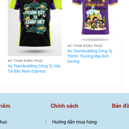
ÁO THUN ĐỒNG PHỤC
t
Áo Teambuilding Công Ty
TNHH Thương Mại Ánh
Dương
ÁO THUN ĐỒNG PHỤC
Áo Teambuilding Công Ty Vận
Á
Tải Bắc Nam Express
T
Chính sách
Bản đ
hẩm
hục
Hướng dẫn mua hàng