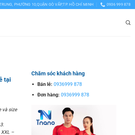
TRUNG, PHƯỜNG 10,QUẬN GÒ VẤP,TP. HỒ CHÍ MINH
0936 999 878
Chăm sóc khách hàng
ẻ tại
Bán lẻ:
0936999 878
Đơn hàng:
0936999 878
e và size
3.
– XXL –