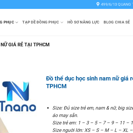
499/6/13 QUANG 
G PHỤC
TẠP DỀ ĐỒNG PHỤC
HỒ SƠ NĂNG LỰC
BLOG CHIA SẺ
 NỮ GIÁ RẺ TẠI TPHCM
Đồ thể dục học sinh nam nữ giá r
TPHCM
Size: Đủ size trẻ em, nam & nữ, big siz
áo may sẵn.
Size trẻ em: 1 – 3 – 5 – 7 – 9 – 11 – 1
Size nguời lớn: XS – S – M – L – XL 