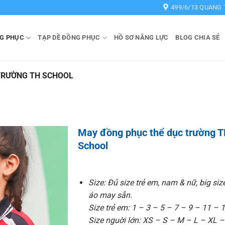
499/6/13 QUANG 
G PHỤC
TẠP DỀ ĐỒNG PHỤC
HỒ SƠ NĂNG LỰC
BLOG CHIA SẺ
TRƯỜNG TH SCHOOL
May đồng phục thể dục trường 
School
Size: Đủ size trẻ em, nam & nữ, big siz
áo may sẵn.
Size trẻ em: 1 – 3 – 5 – 7 – 9 – 11 – 1
Size nguời lớn: XS – S – M – L – XL 