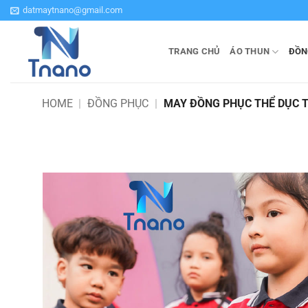
Bỏ
datmaytnano@gmail.com
qua
nội
TRANG CHỦ
ÁO THUN
ĐỒN
dung
HOME
|
ĐỒNG PHỤC
|
MAY ĐỒNG PHỤC THỂ DỤC 