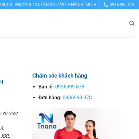
TRUNG, PHƯỜNG 10,QUẬN GÒ VẤP,TP. HỒ CHÍ MINH
0936 999 878
Chăm sóc khách hàng
TH
Bán lẻ:
0936999 878
Đơn hàng:
0936999 878
e và size
3.
– XXL –