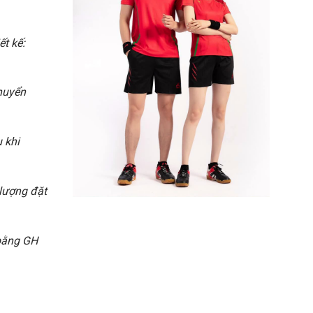
ết kế:
chuyển
 khi
 lượng đặt
 bằng GH