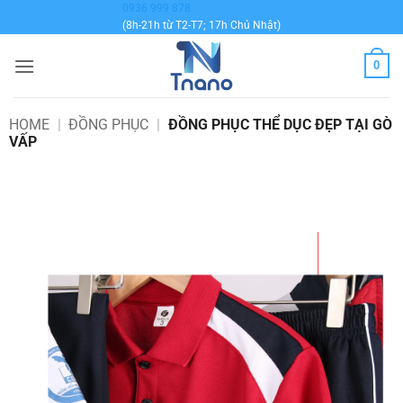
Bỏ
0936 999 878
(8h-21h từ T2-T7; 17h Chủ Nhật)
qua
nội
0
dung
HOME
|
ĐỒNG PHỤC
|
ĐỒNG PHỤC THỂ DỤC ĐẸP TẠI GÒ
VẤP