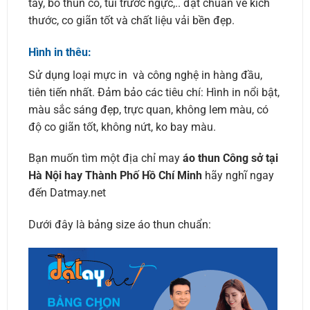
tay, bo thun cổ, túi trước ngực,.. đạt chuẩn về kích
thước, co giãn tốt và chất liệu vải bền đẹp.
Hình in thêu:
Sử dụng loại mực in và công nghệ in hàng đầu,
tiên tiến nhất. Đảm bảo các tiêu chí: Hình in nổi bật,
màu sắc sáng đẹp, trực quan, không lem màu, có
độ co giãn tốt, không nứt, ko bay màu.
Bạn muốn tìm một địa chỉ may
áo thun Công sở tại
Hà Nội hay Thành Phố Hồ Chí Minh
hãy nghĩ ngay
đến Datmay.net
Dưới đây là bảng size áo thun chuẩn: