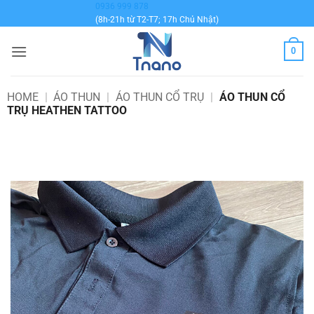
Bỏ
0936 999 878
(8h-21h từ T2-T7; 17h Chủ Nhật)
qua
nội
0
dung
HOME
|
ÁO THUN
|
ÁO THUN CỔ TRỤ
|
ÁO THUN CỔ
TRỤ HEATHEN TATTOO