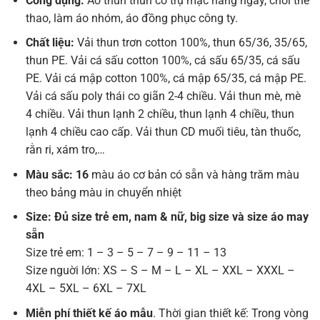
Công dụng:
Áo thun thun cổ trụ mặc hằng ngày, chơi thể
thao, làm áo nhóm, áo đồng phục công ty.
Chất liệu:
Vải thun trơn cotton 100%, thun 65/36, 35/65,
thun PE. Vải cá sấu cotton 100%, cá sấu 65/35, cá sấu
PE. Vải cá mập cotton 100%, cá mập 65/35, cá mập PE.
Vải cá sấu poly thái co giãn 2-4 chiều. Vải thun mè, mè
4 chiều. Vải thun lạnh 2 chiều, thun lạnh 4 chiều, thun
lạnh 4 chiều cao cấp. Vải thun CD muối tiêu, tàn thuốc,
rằn ri, xám tro,…
Màu sắc: 16
màu áo cơ bản có sẵn và hàng trăm màu
theo bảng màu in chuyển nhiệt
Size: Đủ size trẻ em, nam & nữ, big size và size áo may
sẵn
Size trẻ em: 1 – 3 – 5 – 7 – 9 – 11 – 13
Size nguời lớn: XS – S – M – L – XL – XXL – XXXL –
4XL – 5XL – 6XL – 7XL
Miễn phí thiết kế áo mẫu
. Thời gian thiết kế: Trong vòng